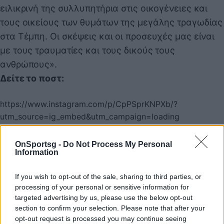
ειλικρινή της συλλυπητήρια στις οικογένειες και
τους οικείους των θυμάτων της μεγάλης τραγωδίας
στα Τέμπη. Οι σκέψεις και οι προσευχές μας είναι
με τους τραυματίες και τους δικούς τους
ανθρώπους».
Δείτε το ποστ:
https://www.instagram.com/p/CpPSprKNPXb/?
utm_source=ig_embed&utm_campaign=loading
READ MORE
OnSportsg -
Do Not Process My Personal
Information
Σύγκρουση τρένων στα Τέμπη: 32 οι νεκροί
και 53 τραυματίες νοσηλεύονται - Σε εξέλιξη
If you wish to opt-out of the sale, sharing to third parties, or
απεγκλωβισμοί
processing of your personal or sensitive information for
targeted advertising by us, please use the below opt-out
Σύγκρουση τρένων στα Τέμπη: Κηρύχθηκε
section to confirm your selection. Please note that after your
τριήμερο εθνικό πένθος με απόφαση του
opt-out request is processed you may continue seeing