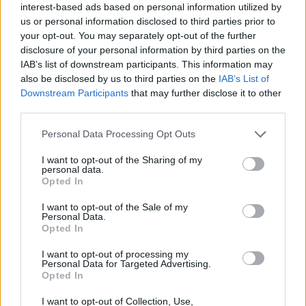
Κυριάκου Μητσοτάκη
interest-based ads based on personal information utilized by
us or personal information disclosed to third parties prior to
your opt-out. You may separately opt-out of the further
disclosure of your personal information by third parties on the
Παιχνίδι από παντού στη Novibet με το
IAB’s list of downstream participants. This information may
νέο Mobile App
also be disclosed by us to third parties on the
IAB’s List of
Downstream Participants
that may further disclose it to other
third parties.
Personal Data Processing Opt Outs
I want to opt-out of the Sharing of my
personal data.
ΤΡΑΓΩΔΙΑ
Τέμπη
Τρένο
Opted In
I want to opt-out of the Sale of my
Personal Data.
COMMENTS
Opted In
I want to opt-out of processing my
Personal Data for Targeted Advertising.
Συνδεθείτε για να σχολιάσετε
Opted In
I want to opt-out of Collection, Use,