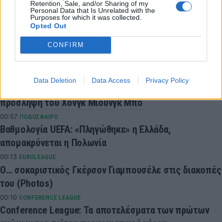
Retention, Sale, and/or Sharing of my
Personal Data that Is Unrelated with the
Purposes for which it was collected.
Opted Out
LATEST NEWS
CONFIRM
05:07
SUPER LEAGUE 2
Στην ΑΕΛ ο Ανδρέας Μακρής
02:21
ΠΟΔΟΣΦΑΙΡΟ
Data Deletion
Data Access
Privacy Policy
Νότια Κορέα: Ερευνα της αστυνομίας για την
πρόσληψη του Χονγκ Μιουνγκ Μπo
00:57
ΠΟΔΟΣΦΑΙΡΟ
Βαθμολογία UEFA: «Πληγώθηκε» η Ελλάδα,
απομακρύνεται η Πολωνία
00:13
EUROLEAGUE
Ο… σοκαριστικός Γκέρσον Γιαμπουσέλε στις διακοπές
του (Photos)
00:10
CONFERENCE LEAGUE
Conference League: Τα αποτελέσματα των πρώτων