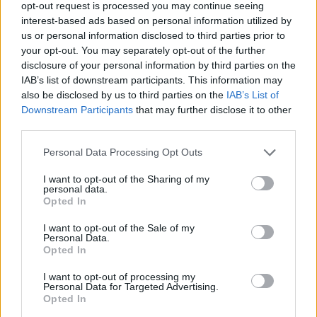
opt-out request is processed you may continue seeing
interest-based ads based on personal information utilized by
us or personal information disclosed to third parties prior to
your opt-out. You may separately opt-out of the further
disclosure of your personal information by third parties on the
IAB’s list of downstream participants. This information may
ΠΑΟΚ: Το μήνυμα για τη Παγκόσμια Ημέρα της
also be disclosed by us to third parties on the
IAB’s List of
Downstream Participants
that may further disclose it to other
Γυναίκας | «Κουράγιο και δύναμη στις μητέρες
third parties.
που θρηνούν»
Personal Data Processing Opt Outs
Ο ΠΑΟΚ έστειλε το δικό του μήνυμα για την
Παγκόσμια Ημέρα της Γυναίκας, μετά τη τραγωδία
I want to opt-out of the Sharing of my
personal data.
στα Τέμπη.
Opted In
08 Μαρτίου 2023 18:42
I want to opt-out of the Sale of my
Personal Data.
Opted In
I want to opt-out of processing my
Personal Data for Targeted Advertising.
Opted In