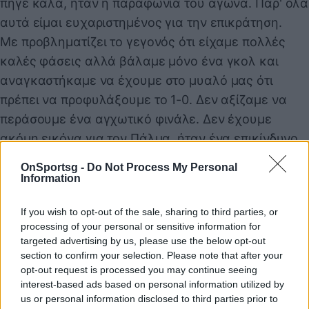
πήγε καλά, ήταν η παραφωνία του αγώνα. Παρ' όλα
αυτά είμαι ευχαριστημένος για την επικράτηση.
Με προβληματίζει το γεγονός ότι είχαμε πολλές
καλές φάσεις αλλά βάλαμε μόνο ένα γκολ και
αναγκαστήκαμε να έχουμε στο μυαλό μας ότι
πρέπει να προφυλάξουμε το 1-0. Δεν αξίζαμε να
περάσουμε ένα αγχωτικό φινάλε. Δεν έχουμε
ακόμη εικόνα για τον Πάλμα, ήταν ένα επικίνδυνο
μαρκάρισμα πάνω του, είναι πολύτιμος για εμάς και
OnSportsg -
Do Not Process My Personal
δεν θέλω να σκέφτομαι ότι θα τον χάσουμε».
Information
If you wish to opt-out of the sale, sharing to third parties, or
processing of your personal or sensitive information for
Παιχνίδι από παντού στη Novibet με το
targeted advertising by us, please use the below opt-out
νέο Mobile App
section to confirm your selection. Please note that after your
opt-out request is processed you may continue seeing
interest-based ads based on personal information utilized by
us or personal information disclosed to third parties prior to