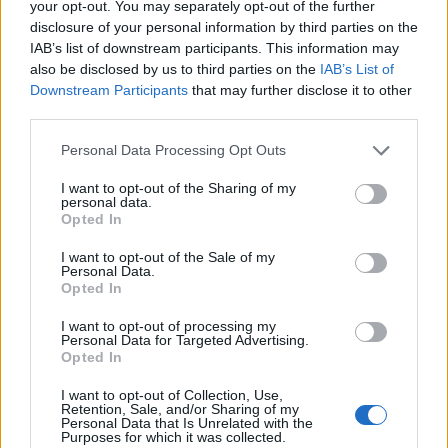
your opt-out. You may separately opt-out of the further
disclosure of your personal information by third parties on the
IAB’s list of downstream participants. This information may
Πάρντιου Άλαν
Άρης-Παναιτωλικός
also be disclosed by us to third parties on the
IAB’s List of
Downstream Participants
that may further disclose it to other
third parties.
Super League
Personal Data Processing Opt Outs
COMMENTS
I want to opt-out of the Sharing of my
personal data.
Opted In
Συνδεθείτε για να σχολιάσετε
I want to opt-out of the Sale of my
Personal Data.
Opted In
I want to opt-out of processing my
Personal Data for Targeted Advertising.
Opted In
LATEST NEWS
I want to opt-out of Collection, Use,
15:57
ΠΟΔΟΣΦΑΙΡΟ
Retention, Sale, and/or Sharing of my
Personal Data that Is Unrelated with the
Μαλντίνι για Γκουαρδιόλα: «Έγραφε ενδεκάδες σε
Purposes for which it was collected.