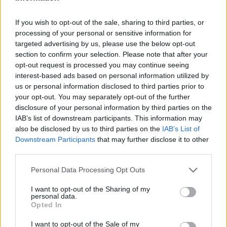
θα ταξιδέψουν στη Λιβαδειά, να προμηθευθούν τα
εισιτήριά τους όσο το δυνατόν πιο έγκαιρα για να
If you wish to opt-out of the sale, sharing to third parties, or
αποφευχθεί ο συγχρωτισμός έξω από τη θύρα 4 του
processing of your personal or sensitive information for
targeted advertising by us, please use the below opt-out
γηπέδου.
section to confirm your selection. Please note that after your
Η πώληση των εισιτηρίων θα γίνεται από το APOL
opt-out request is processed you may continue seeing
Store στην πλατεία Μαγιάκου (Ταμπάχνα).
interest-based ads based on personal information utilized by
us or personal information disclosed to third parties prior to
Ώρες λειτουργίας:
your opt-out. You may separately opt-out of the further
Σάββατο (29/10):
10:00-18:00
disclosure of your personal information by third parties on the
Κυριακή (30/10):
09:00 έως τις 14:00 και μετά από
IAB’s list of downstream participants. This information may
also be disclosed by us to third parties on the
IAB’s List of
το εκδοτήριο του γηπέδου.
Downstream Participants
that may further disclose it to other
Σημειώνεται ότι η έκδοση των εισιτηρίων θα γίνεται
third parties.
με την επίδειξη αστυνομικής ταυτότητας και ΑΜΚΑ.
Personal Data Processing Opt Outs
I want to opt-out of the Sharing of my
personal data.
Παιχνίδι από παντού στη Novibet με το
Opted In
νέο Mobile App
I want to opt-out of the Sale of my