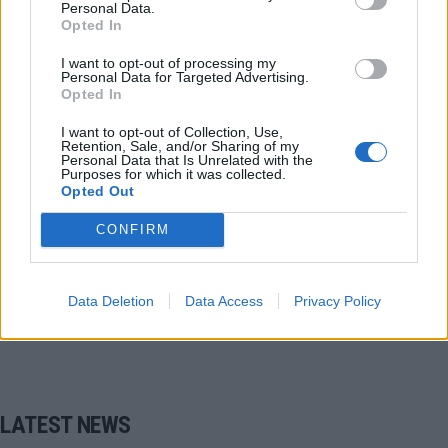
Personal Data.
Opted In
I want to opt-out of processing my
Personal Data for Targeted Advertising.
Opted In
Super League
Σούπερ Λίγκα
Ατρόμητος
I want to opt-out of Collection, Use,
Retention, Sale, and/or Sharing of my
Personal Data that Is Unrelated with the
Μουνίθ Χουάν
Purposes for which it was collected.
Opted Out
CONFIRM
COMMENTS
Συνδεθείτε για να σχολιάσετε
Data Deletion
Data Access
Privacy Policy
LATEST NEWS