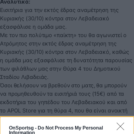
Αναλυτικά:
Εισιτήρια για την εκτός έδρας αναμέτρηση της
Κυριακής (30/10) κόντρα στον Λεβαδειακό
εξασφάλισε η ομάδα μας.
Με τον πιο πολύτιμο «παίκτη» του θα αγωνιστεί ο
Ατρόμητος στην εκτός έδρας αναμέτρηση της
Κυριακής (30/10) κόντρα στον Λεβαδειακό, καθώς
η ομάδα μας εξασφάλισε τη δυνατότητα παρουσίας
των φιλάθλων μας στην Θύρα 4 του Δημοτικού
Σταδίου Λιβαδειάς.
Όσοι θελήσουν να βρεθούν στο ματς, θα μπορούν
να προμηθευθούν τα εισιτήριά τους (15€) από τα
εκδοτήρια του γηπέδου του Λεβαδειακού και από
το APOL Store για τη θύρα 4, που θα είναι ανοικτή
για τους φιλάθλους μας.
Η ΠΑΕ Ατρόμητος συνιστά στους φιλάθλους της που
OnSportsg -
Do Not Process My Personal
Information