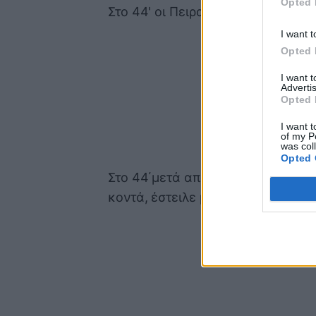
Opted 
Στο 44' οι Πειραιώτες είχαν δοκάρ
I want t
Opted 
I want 
Advertis
Opted 
I want t
of my P
was col
Opted 
Στο 44΄μετά από κόρνερ το οποίο
κοντά, έστειλε με πλασέ την μπάλα