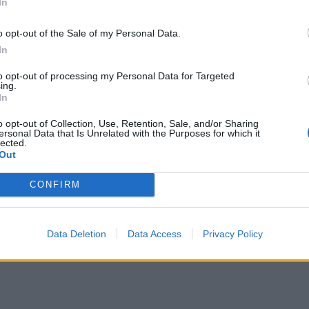
In
ι σε σουτ του Χασάν.
o opt-out of the Sale of my Personal Data.
In
to opt-out of processing my Personal Data for Targeted
ing.
In
o opt-out of Collection, Use, Retention, Sale, and/or Sharing
ersonal Data that Is Unrelated with the Purposes for which it
lected.
Out
 εκτέλεσε ο Βαλμπουενά, ο Εμβιλά από
CONFIRM
 στα δίχτυα για το 2-0.
Data Deletion
Data Access
Privacy Policy