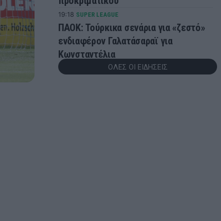
προκριματικού
19:18
SUPER LEAGUE
ΠΑΟΚ: Τούρκικα σενάρια για «ζεστό»
ενδιαφέρον Γαλατάσαραϊ για
Κωνσταντέλια
ΟΛΕΣ ΟΙ ΕΙΔΗΣΕΙΣ
19:08
EUROLEAGUE
Την Κυριακή το Part 1 της
συνέντευξης του Δημήτρη
Γιαννακόπουλου
18:50
EUROLEAGUE
Ζαλγκίρις Κάουνας: Ανακοίνωσε τη
συμφωνία με Κίναν Έβανς
18:16
ΜΠΑΣΚΕΤ
EuroBasket U16: Ήττα για την Εθνική
Παίδων από την Ισπανία
18:07
ΠΟΔΟΣΦΑΙΡΟ
Δίκη για το θάνατο του Ντιέγκο