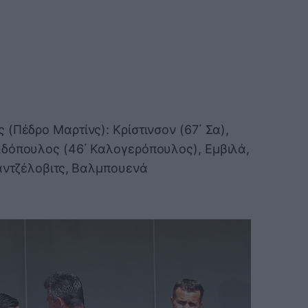
(Πέδρο Μαρτίνς): Κρίστινσον (67΄ Σα),
αδόπουλος (46΄ Καλογερόπουλος), Εμβιλά,
Ραντζέλοβιτς, Βαλμπουενά