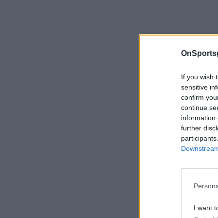
OnSports
If you wish 
sensitive in
confirm you
continue se
information 
further disc
participants
Downstream 
Persona
I want t