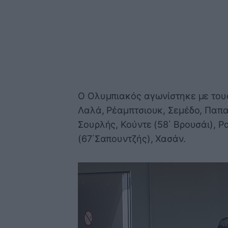
Ο Ολυμπιακός αγωνίστηκε με τους 
Λαλά, Ρέαμπτσιουκ, Σεμέδο, Παπ
Σουρλής, Κούντε (58΄ Βρουσάι), 
(67΄Σαπουντζής), Χασάν.