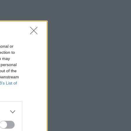
sonal or
ection to
ou may
 personal
out of the
 downstream
B’s List of