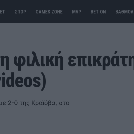
ΕΤ
ΣΠΟΡ
GAMES ΖΟΝΕ
MVP
BET ΟΝ
ΒΑΘΜΟΛ
η φιλική επικράτη
ideos)
ε 2-0 της Κραϊόβα, στο