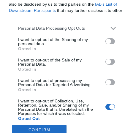
also be disclosed by us to third parties on the
IAB’s List of
Downstream Participants
that may further disclose it to other
third parties.
Personal Data Processing Opt Outs
I want to opt-out of the Sharing of my
personal data.
Opted In
I want to opt-out of the Sale of my
Personal Data.
Opted In
I want to opt-out of processing my
Personal Data for Targeted Advertising.
Opted In
I want to opt-out of Collection, Use,
Retention, Sale, and/or Sharing of my
Personal Data that Is Unrelated with the
Photo 6/10
Purposes for which it was collected.
Opted Out
ΠΑΣ Γιάννινα: «Αυτός δεν άκουσε αλλά εμείς είδαμε και
CONFIRM
δε θα το αφήσουμε έτσι»