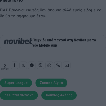
Photo 10/10
ΠΑΣ Γιάννινα: «Αυτός δεν άκουσε αλλά εμείς είδαμε και
δε θα το αφήσουμε έτσι»
Παιχνίδι από παντού στη Novibet με το
νέο Mobile App
2
SHARES
Super League
Σούπερ Λίγκα
αελ-πασ γιαννινα
Κούγιας Αλέξης