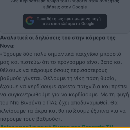
Δες περισσότερα άρθρα του OnSports όταν αναζητάς
ειδήσεις στην Google
Προσθήκη ως προτιμώμενη πηγή
στα αποτελέσματα Google
Αναλυτικά οι δηλώσεις του στην κάμερα της
Nova:
«Έχουμε δύο πολύ σημαντικά παιχνίδια μπροστά
μας και πιστεύω ότι το πρόγραμμα είναι βατό και
θέλουμε να πάρουμε όσους περισσότερους
βαθμούς γίνεται. Θέλουμε τη νίκη πάση θυσία,
έχουμε να κερδίσουμε αρκετά παιχνίδια και πρέπει
να συγκεντρωθούμε για να κερδίσουμε. Με τη φυγή
του Ντε Βινσέντι ο ΠΑΣ έχει αποδυναμωθεί. Θα
κλείσουμε τα άκρα και θα παίξουμε έξυπνα για να
πάρουμε τους βαθμούς».
Δείτε αποκλειστικά βίντεο στο Onsports TV