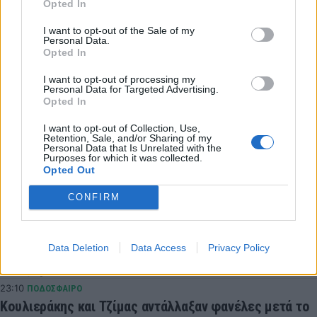
Opted In
I want to opt-out of the Sale of my
LATEST NEWS
Personal Data.
Opted In
05:01
ΠΟΔΟΣΦΑΙΡΟ
Νότιγχαμ Φόρεστ: Μία «ανάσα» από τον Ντιομαντέ
I want to opt-out of processing my
Personal Data for Targeted Advertising.
02:16
GREEK BASKET LEAGUE
Opted In
Πήρε Αγραβάνη ο Βίκος Ιωαννίνων
I want to opt-out of Collection, Use,
00:07
EUROLEAGUE
Retention, Sale, and/or Sharing of my
Personal Data that Is Unrelated with the
Αναντολού Εφές: Χάνει την αρχή της σεζόν ο
Purposes for which it was collected.
Παπαγιάννης
Opted Out
23:54
SUPER LEAGUE 2
CONFIRM
Πανσερραϊκός: Ανακοίνωσε τον Μανώλη Σμπώκο
23:21
SUPER LEAGUE
Παναθηναϊκός: Θέλει να κάνει το καλύτερο στο τέλος
Data Deletion
Data Access
Privacy Policy
– Ο χαφ το… γλυκό
23:10
ΠΟΔΟΣΦΑΙΡΟ
Κουλιεράκης και Τζίμας αντάλλαξαν φανέλες μετά το