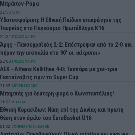
Μπράιτον-Ρόμα
22:36
ΣΠΟΡ
Υδατοσφαίριση: Η Εθνική Παίδων επικράτησε της
Τουρκίας στο Παγκόσμιο Πρωτάθλημα Κ16
22:32
ΠΟΔΟΣΦΑΙΡΟ
Άρης - Πανσερραϊκός 2-2: Επέστρεψαν από το 2-0 και
πήραν την ισοπαλία στο 90’ οι «κίτρινοι»
22:03
ΠΟΔΟΣΦΑΙΡΟ
ΑΕΚ - Athens Kallithea 4-0: Τεσσάρα με χατ-τρικ
Γκατσίνοβιτς πριν το Super Cup
21:53
SUPER LEAGUE
Μπαμπάς για δεύτερη φορά ο Κωνσταντέλιας!
21:53
ΜΠΑΣΚΕΤ
Εθνική Κορασίδων: Νίκη επί της Δανίας και πρώτη
θέση στον όμιλο του EuroBasket U16
21:32
CONFERENCE LEAGUE
Αντίπαλοι Παναθηναϊκού: Ολικό rotation και νίκη για