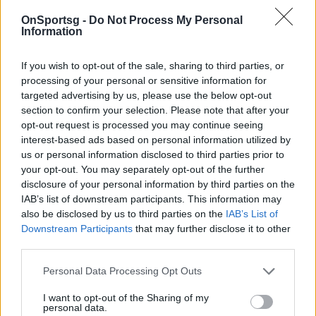
OnSportsg -
Do Not Process My Personal
Information
Παιχνίδι από παντού στη Novibet με το
νέο Mobile App
If you wish to opt-out of the sale, sharing to third parties, or
processing of your personal or sensitive information for
targeted advertising by us, please use the below opt-out
section to confirm your selection. Please note that after your
opt-out request is processed you may continue seeing
interest-based ads based on personal information utilized by
us or personal information disclosed to third parties prior to
your opt-out. You may separately opt-out of the further
Skoda Ξάνθη
Μπαξεβανίδης Δημοσθένης
disclosure of your personal information by third parties on the
IAB’s list of downstream participants. This information may
also be disclosed by us to third parties on the
IAB’s List of
COMMENTS
Downstream Participants
that may further disclose it to other
third parties.
Συνδεθείτε για να σχολιάσετε
Personal Data Processing Opt Outs
I want to opt-out of the Sharing of my
personal data.