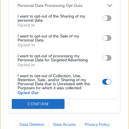
Personal Data Processing Opt Outs
Εξαιρετικό παιχνίδι από την Κέρκυρα που επικράτησε
σε στυλ προπόνησης της Λάρισας με 2-0
I want to opt-out of the Sharing of my
personal data.
18 Σεπτεμβρίου 2016 20:12
Opted In
I want to opt-out of the Sale of my
Personal Data.
Opted In
I want to opt-out of processing my
Personal Data for Targeted Advertising.
Opted In
I want to opt-out of Collection, Use,
Retention, Sale, and/or Sharing of my
Personal Data that Is Unrelated with the
Purposes for which it was collected.
Opted Out
CONFIRM
Data Deletion
Data Access
Privacy Policy
Παναθηναϊκός-ΠΑΣ Γιάννινα 4-0: «Πράσινο»