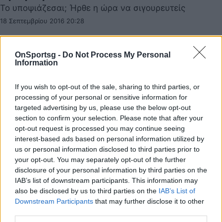
Το υποψιάζεσαι; Ήρθε η ώρα να σιγουρευτείς
18 Σεπτεμβρίου 2016 20:28
OnSportsg -
Do Not Process My Personal
Information
If you wish to opt-out of the sale, sharing to third parties, or
processing of your personal or sensitive information for
targeted advertising by us, please use the below opt-out
section to confirm your selection. Please note that after your
opt-out request is processed you may continue seeing
interest-based ads based on personal information utilized by
us or personal information disclosed to third parties prior to
your opt-out. You may separately opt-out of the further
disclosure of your personal information by third parties on the
IAB’s list of downstream participants. This information may
also be disclosed by us to third parties on the
IAB’s List of
Downstream Participants
that may further disclose it to other
Κέρκυρα – Λάρισα 2-0: «Καθάρισε» από το
third parties.
πρώτο