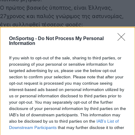
Ο πρώτος βασικός ύποπτος, είναι Έλληνας,
27χρονος και παλιός γνώριμος της αστυνομίας,
έχει συλληφθεί τέσσερις φορές:
15/3/2018: συνελήφθη μαζί με άλλα 10-15 άτομα για
OnSportsg -
Do Not Process My Personal
επίθεση με λοστούς σε κατάστημα στα Πετράλωνα
Information
20/2/2019: λήστεψε με μαχαίρι διερχόμενο στο Ίλιον
7/4/2019: συνελήφθη με μαχαίρι στην Πετρούπολη
If you wish to opt-out of the sale, sharing to third parties, or
processing of your personal or sensitive information for
6/11/2021: σχηματίστηκε δικογραφία εις βάρος του
targeted advertising by us, please use the below opt-out
για εμπρησμό, έκρηξη, επικίνδυνες σωματικές
section to confirm your selection. Please note that after your
βλάβες, φθορά ξένης ιδιοκτησίας και ληστεία.
opt-out request is processed you may continue seeing
interest-based ads based on personal information utilized by
Συνελήφθη και προφυλακίστηκε, αλλά αφέθηκε
us or personal information disclosed to third parties prior to
ελεύθερος με περιοριστικούς όρους.
your opt-out. You may separately opt-out of the further
Το όνομά του εμφανίζεται και πάλι σε δικογραφία
disclosure of your personal information by third parties on the
IAB’s list of downstream participants. This information may
για εγκληματική οργάνωση με αρχηγό γυναίκα,
also be disclosed by us to third parties on the
IAB’s List of
που οργάνωνε επιδρομές, κλοπές και επιθέσεις σε
Downstream Participants
that may further disclose it to other
συνδέσμους τον Μάρτιο του 2022, ωστόσο αφέθηκε
third parties.