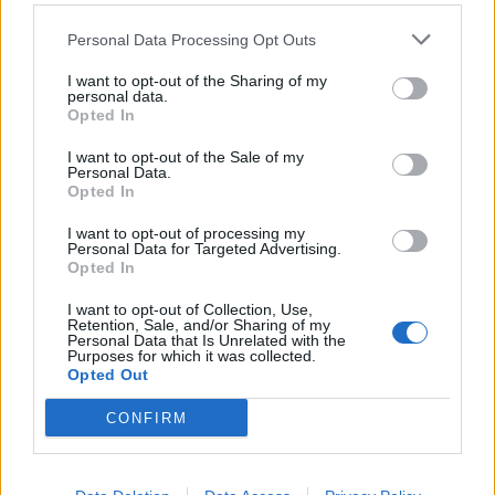
ελεύθερος μέχρι τη δίκη η οποία αναβλήθηκε πριν
Personal Data Processing Opt Outs
από λίγους μήνες, σύμφωνα με την ΕΡΤ.
I want to opt-out of the Sharing of my
Το κατάστημά του βρίσκεται πίσω από το γήπεδο
personal data.
Opted In
του Παναθηναϊκού στη λεωφόρο Αλεξάνδρας και το
μεσημέρι της Πέμπτης έγινε στόχος απο περίπου
I want to opt-out of the Sale of my
Personal Data.
δέκα άτομα που επέβαιναν σε μηχανάκια, χωρίς
Opted In
διακριτικά. Οι δράστες έσπασαν τζαμαρίες και
I want to opt-out of processing my
τράπηκαν σε φυγή, ενώ η αστυνομία εκτιμά πως
Personal Data for Targeted Advertising.
Opted In
πρόκειται για αντίποινα οργανωμένων οπαδών
άλλης ομάδας.
I want to opt-out of Collection, Use,
Retention, Sale, and/or Sharing of my
Ο δεύτερος βασικός ύποπτος, Έλληνας και αυτός,
Personal Data that Is Unrelated with the
Purposes for which it was collected.
27 ετών, ο οποίος είχε συλληφθεί τον Φεβρουάριο
Opted Out
του 2022 για συμμετοχή σε επεισόδια αθλητικής
CONFIRM
βίας.
Ο τρίτος ύποπτος Έλληνας επίσης, αναζητείται, ενώ
έχει ταυτοποιηθεί από αναρτήσεις στα μέσα