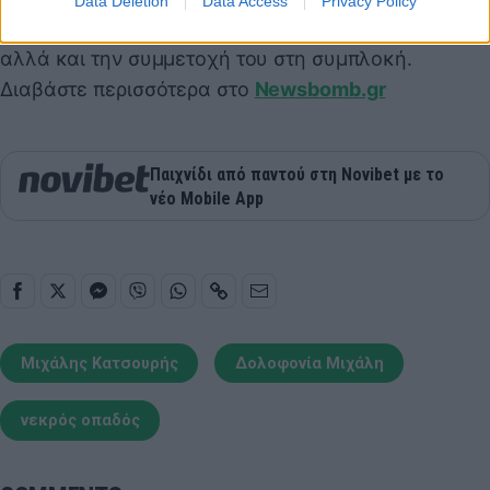
Data Deletion
Data Access
Privacy Policy
κοινωνικής δικτύωσης, όπου δήλωνε την παρουσία
αλλά και την συμμετοχή του στη συμπλοκή.
Διαβάστε περισσότερα στο
Newsbomb.gr
Παιχνίδι από παντού στη Novibet με το
νέο Mobile App
Μιχάλης Κατσουρής
Δολοφονία Μιχάλη
νεκρός οπαδός