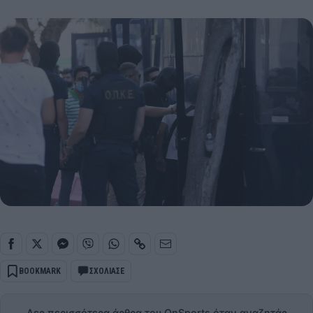
BOOKMARK
ΣΧΟΛΙΑΣΕ
Δες περισσότερα άρθρα του OnSports όταν αναζητάς