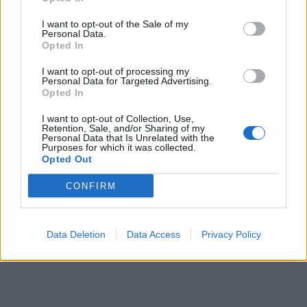
Ονομάστηκε «Άλκης Καμπανός» η οδός που
I want to opt-out of the Sale of my
Personal Data.
δολοφονήθηκε ο 19χρονος στο Χαριλάου
Opted In
I want to opt-out of processing my
Personal Data for Targeted Advertising.
Opted In
I want to opt-out of Collection, Use,
Retention, Sale, and/or Sharing of my
Personal Data that Is Unrelated with the
Purposes for which it was collected.
Opted Out
CONFIRM
Data Deletion
Data Access
Privacy Policy