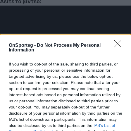
Δείτε το βίντεο:
OnSportsg -
Do Not Process My Personal
Information
If you wish to opt-out of the sale, sharing to third parties, or
Παιχνίδι από παντού στη Novibet με το
processing of your personal or sensitive information for
νέο Mobile App
targeted advertising by us, please use the below opt-out
section to confirm your selection. Please note that after your
opt-out request is processed you may continue seeing
interest-based ads based on personal information utilized by
us or personal information disclosed to third parties prior to
your opt-out. You may separately opt-out of the further
disclosure of your personal information by third parties on the
IAB’s list of downstream participants. This information may
Video
Onsports Video
Γκολ
also be disclosed by us to third parties on the
IAB’s List of