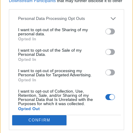
Downstream Participants
that may further disclose it to other
ΗΠΑ Ποδόσφαιρο
Κόσμος
third parties.
Personal Data Processing Opt Outs
COMMENTS
I want to opt-out of the Sharing of my
personal data.
Opted In
Συνδεθείτε για να σχολιάσετε
I want to opt-out of the Sale of my
Personal Data.
Opted In
I want to opt-out of processing my
Personal Data for Targeted Advertising.
LATEST NEWS
Opted In
11:34
I want to opt-out of Collection, Use,
ΠΟΔΟΣΦΑΙΡΟ
Retention, Sale, and/or Sharing of my
Απάντησε στις καταγγελίες για Ινφαντίνο η FIFA:
Personal Data that Is Unrelated with the
Purposes for which it was collected.
«Αναληθείς και δυσφημιστικοί οι ισχυρισμοί»
Opted Out
11:10
ΜΠΑΣΚΕΤ
CONFIRM
«Πάει για το μπαμ με Μπολομπόι η Μάλαγα»
10:47
SUPER LEAGUE