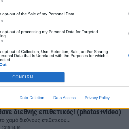
In
έχουν προσβληθεί από κορονοϊό
20 15:10
o opt-out of the Sale of my Personal Data.
In
to opt-out of processing my Personal Data for Targeted
ing.
In
ς: Το μήνυμα του Τιερί Ανρί για την πανδη
o opt-out of Collection, Use, Retention, Sale, and/or Sharing
ersonal Data that Is Unrelated with the Purposes for which it
lected.
ής της ομάδας του Μοντρεάλ, Τιερί Ανρί μίλησε για τ
Out
της καραντίνας που πέρασε
CONFIRM
20 21:13
Data Deletion
Data Access
Privacy Policy
θανε διεθνής επιθετικός! (photos+video)
το χαμό διεθνούς επιθετικού…
 2019 14:19