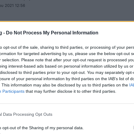
ου 2021 12:56
g -
Do Not Process My Personal Information
τη χιονοθύελλα «χτύπησε» παιχνίδι στο 
to opt-out of the sale, sharing to third parties, or processing of your per
)
formation for targeted advertising by us, please use the below opt-out s
 η κακοκαιρία χτύπησε για τα καλά στο παιχνίδι της Re
r selection. Please note that after your opt-out request is processed y
eing interest-based ads based on personal information utilized by us or
αντι στην Sporting Kansas
disclosed to third parties prior to your opt-out. You may separately opt-
 2020 12:18
losure of your personal information by third parties on the IAB’s list of
. This information may also be disclosed by us to third parties on the
IA
Participants
that may further disclose it to other third parties.
ός-ΗΠΑ: Δέκα κρούσματα σε γυναικεία ομ
l Data Processing Opt Outs
αίρου
o opt-out of the Sharing of my personal data.
ία ομάδα ποδοσφαίρου Orlando Pride, ανακοίνωσε πω