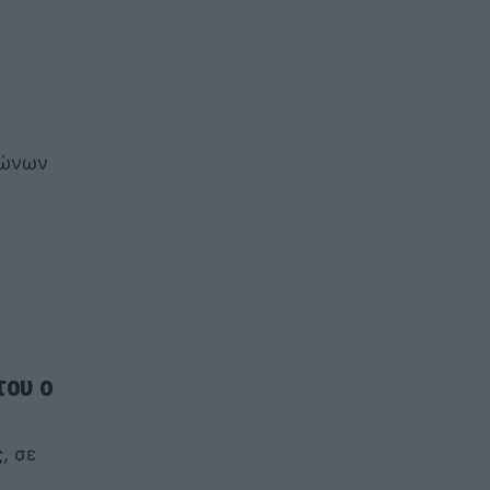
γώνων
του ο
, σε