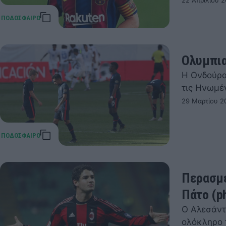
22 Απριλίου 2
Ολυμπια
Η Ονδούρα
τις Ηνωμέν
29 Μαρτίου 2
Περασμέ
Πάτο (p
Ο Αλεσάντρ
ολόκληρο 