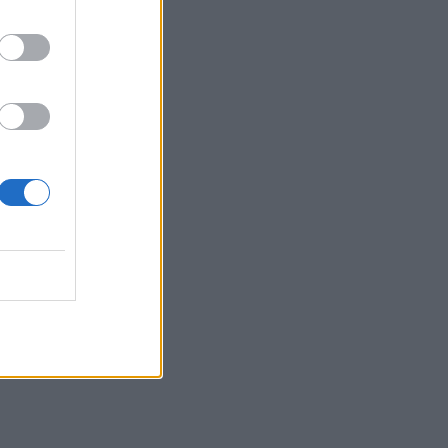
μία
ο