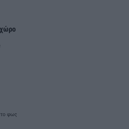
 χώρο
F
στο φως