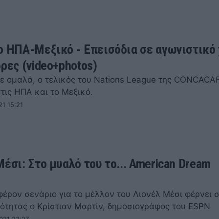
ο ΗΠΑ-Μεξικό - Επεισόδια σε αγωνιστικό
δρες (video+photos)
ε ομαλά, ο τελικός του Nations League της CONCACA
τις ΗΠΑ και το Μεξικό.
21 15:21
Μέσι: Στο μυαλό του το... American Dream
)
φέρον σενάριο για το μέλλον του Λιονέλ Μέσι φέρνει 
ιότητας ο Κρίστιαν Μαρτίν, δημοσιογράφος του ESPN