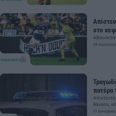
Απίστευ
στο κεφ
Αδιανόητο
28 Αυγούστου
Τραγωδί
πατέρα 
Απίστευτη
θάνατο, απ
01 Δεκεμβρίου