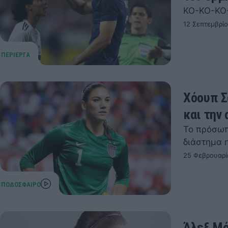
ΚΟ-ΚΟ-ΚΟ
12 Σεπτεμβρί
Χόουπ Σ
και την 
Το πρόσωπ
διάστημα 
25 Φεβρουαρί
Άλεξ Μό