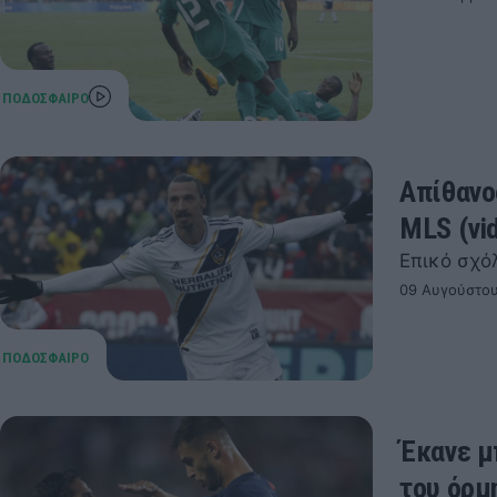
Απίθανο
MLS (vi
Επικό σχόλ
09 Αυγούστου
Έκανε μ
του όρμ