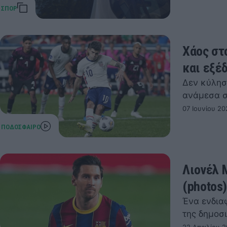
Χάος στ
και εξέ
Δεν κύλησ
ανάμεσα σ
07 Ιουνίου 20
Λιονέλ 
(photos
Ένα ενδια
της δημοσ