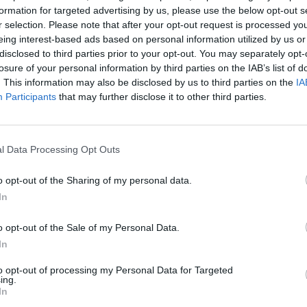
δοσφαίρου στις ΗΠΑ και το όνομα αυτού
formation for targeted advertising by us, please use the below opt-out s
r selection. Please note that after your opt-out request is processed y
eing interest-based ads based on personal information utilized by us or
ροχο γκολ με γυριστό τακουνάκι που
disclosed to third parties prior to your opt-out. You may separately opt-
του Σουηδού διεθνή σούπερ-σταρ της
losure of your personal information by third parties on the IAB’s list of
. This information may also be disclosed by us to third parties on the
IA
ταλυτικά στη νίκη 3-1 της ομάδας του επί
Participants
that may further disclose it to other third parties.
της αναμέτρησης αλλά ήδη το
ό της διοργάνωσης σ’ όλο το 2014.
l Data Processing Opt Outs
o opt-out of the Sharing of my personal data.
In
o opt-out of the Sale of my Personal Data.
In
to opt-out of processing my Personal Data for Targeted
ing.
In