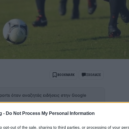
BOOKMARK
ΣΧΟΛΙΑΣΕ
ports όταν αναζητάς ειδήσεις στην Google
 ως προτιμώμενη πηγή
ποτελέσματα Google
g -
Do Not Process My Personal Information
σκόρερ έρχεται από το NCAA , το
to opt-out of the sale, sharing to third parties, or processing of your per