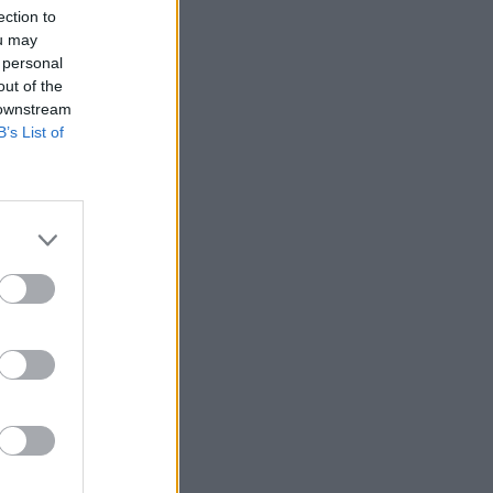
ΠΑΟΚ: Υποβλήθηκε σε επέμβαση ο
ection to
ou may
Μεϊτέ – Το μήνυμά του
 personal
20:59
GREEK BASKET LEAGUE
out of the
Κούζμιτς για Διαμαντίδη: «Ήταν
 downstream
B’s List of
απίστευτο το πώς κινούνταν στο
παρκέ»
20:26
ΕΠΙΚΑΙΡΟΤΗΤΑ
Δώδεκα συλλήψεις στο ΟΑΚΑ πριν το
Παναθηναϊκός - ΤΣΣΚΑ 1948