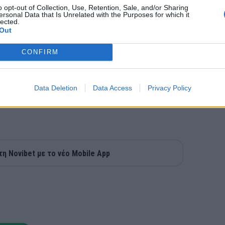
o opt-out of Collection, Use, Retention, Sale, and/or Sharing
ersonal Data that Is Unrelated with the Purposes for which it
lected.
Out
CONFIRM
Data Deletion
Data Access
Privacy Policy
τη Novibet με το νέο Mobile App