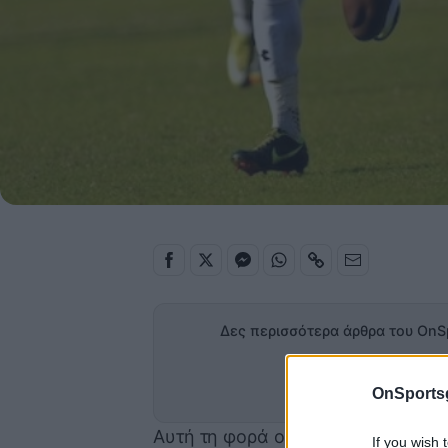
Δες περισσότερα άρθρα του OnS
Προσθήκη
στα α
OnSports
Αυτή τη φορά ο αλά Ιμπραΐμοβιτς 
If you wish 