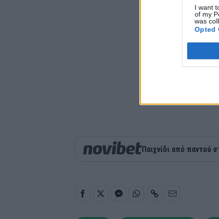
I want t
of my P
was col
Opted 
Παιχνίδι από παντού σ