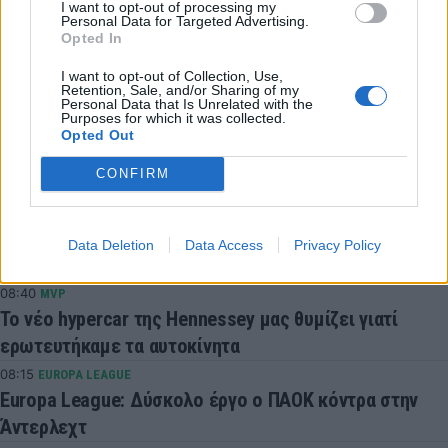
I want to opt-out of processing my
Personal Data for Targeted Advertising.
Opted In
Συνδεθείτε για να σχολιάσετε
I want to opt-out of Collection, Use,
Retention, Sale, and/or Sharing of my
Personal Data that Is Unrelated with the
Purposes for which it was collected.
Opted Out
LATEST NEWS
CONFIRM
09:05
OPINION
Δεν νίκησε και πρέπει να αλλάξει εικόνα στη Σόφια
Data Deletion
Data Access
Privacy Policy
για να περάσει!
08:40
MVP
Το νέο hypercar της Hennessey μας θυμίζει γιατί
ερωτευτήκαμε τα αυτοκίνητα
08:15
EUROPA LEAGUE
Europa League: Δύσκολο έργο ο ΠΑΟΚ κόντρα στην
Άντερλεχτ