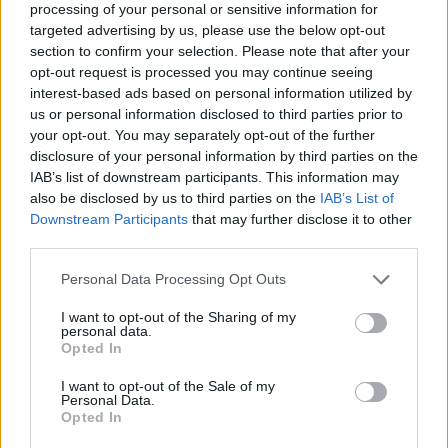
(video)
processing of your personal or sensitive information for
targeted advertising by us, please use the below opt-out
Εθνική Ελλάδας: «Συμφωνία ΕΠΟ με Ταρντέλι»
section to confirm your selection. Please note that after your
NBA Top 10: Δεν μπόρεσε ο Αντετοκούνμπο,
opt-out request is processed you may continue seeing
«μαγεία» ο Μπέβερλι (video)
interest-based ads based on personal information utilized by
us or personal information disclosed to third parties prior to
Δείτε αποκλειστικά βίντεο στο Onsports TV
your opt-out. You may separately opt-out of the further
disclosure of your personal information by third parties on the
IAB’s list of downstream participants. This information may
Παιχνίδι από παντού στη Novibet με το
also be disclosed by us to third parties on the
IAB’s List of
νέο Mobile App
Downstream Participants
that may further disclose it to other
third parties.
Personal Data Processing Opt Outs
I want to opt-out of the Sharing of my
personal data.
Opted In
Γ' Εθνική
I want to opt-out of the Sale of my
Personal Data.
Opted In
COMMENTS