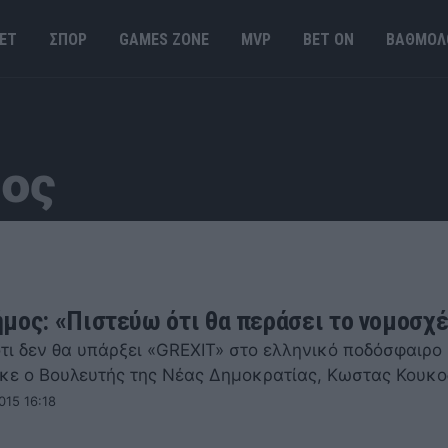
ΕΤ
ΣΠΟΡ
GAMES ΖΟΝΕ
MVP
BET ΟΝ
ΒΑΘΜΟΛ
σος
μος: «Πιστεύω ότι θα περάσει το νομοσχέ
ότι δεν θα υπάρξει «GREXIT» στο ελληνικό ποδόσφαιρο
κε ο Βουλευτής της Νέας Δημοκρατίας, Κωστας Κουκο
015 16:18