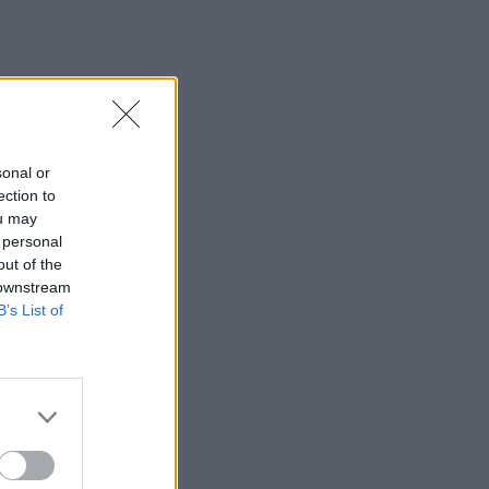
ιτήρια,
.
sonal or
ection to
ou may
 personal
out of the
 downstream
B’s List of
ικού
ν,
οίους θα