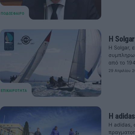
H Solgar
Η Solgar,
συμπληρωμ
από το 194
29 Απριλίου 2
Η adida
Η adidas,
πραγματοπ