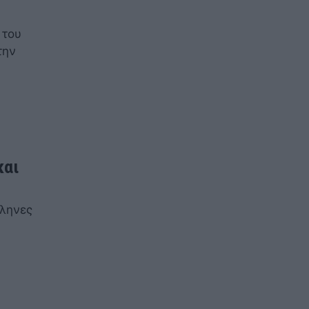
 του
την
και
λληνες