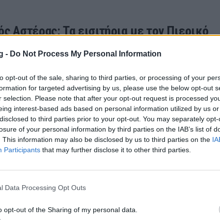
ός Αστέρας: Τα εισιτήρια με τον Πιερικό
ση των φίλων του Αγροτικού Αστέρα βρίσκονται τα εισ
g -
Do Not Process My Personal Information
χνίδι της 2ης αγωνιστικής των πλέι άουτ με τον Πιερικό
015 13:11
to opt-out of the sale, sharing to third parties, or processing of your per
formation for targeted advertising by us, please use the below opt-out s
r selection. Please note that after your opt-out request is processed y
eing interest-based ads based on personal information utilized by us or
disclosed to third parties prior to your opt-out. You may separately opt-
losure of your personal information by third parties on the IAB’s list of
. This information may also be disclosed by us to third parties on the
IA
Participants
that may further disclose it to other third parties.
 Ερασιτεχνών: Βγαίνει το ζευγάρι του τελ
ή ευθεία έχει μπει ο θεσμός του Κυπέλλου Ερασιτεχνώ
ρα στις 17:00 διεξάγονται οι ημιτελικοί, από τους οπ
l Data Processing Opt Outs
…
015 12:38
o opt-out of the Sharing of my personal data.