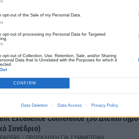
In
o opt-out of the Sale of my Personal Data.
In
to opt-out of processing my Personal Data for Targeted
ός: «Δύσκολη χρονιά που με πλήγωσε πολ
ing.
In
ε την απογοήτευσή του ο παίκτης του Απόλλωνα 1926
ς Κατσιαρός, για τον υποβιβασμό και την άσχημη χρο
o opt-out of Collection, Use, Retention, Sale, and/or Sharing
ersonal Data that Is Unrelated with the Purposes for which it
lected.
Out
015 12:31
CONFIRM
Data Deletion
Data Access
Privacy Policy
dent Excellence Conference (3ο Διεπιστημο
κό Συνέδριο)
 PAPERS – ΠΡΟΣΚΛΗΣΗ ΓΙΑ ΣΥΜΜΕΤΟΧΗ