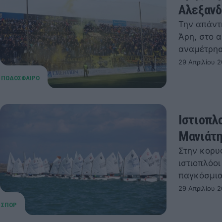
Αλεξαν
Την απάντ
Άρη, στο α
αναμέτρη
29 Απριλίου 2
Ιστιοπλ
Μανιάτη
Στην κορυ
ιστιοπλόο
παγκόσμια
29 Απριλίου 2