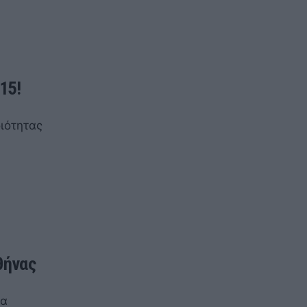
15!
ν
ιότητας
θήνας
ία