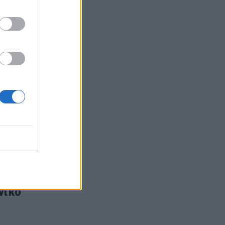
ύ»
,
νιά που
νικό