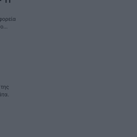
ωφορεία
το…
 της
άτα.