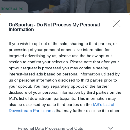
Πανιώνιος: Εγκρίθηκε η πρόταση Ρούπτσου
OnSportsg -
Do Not Process My Personal
Information
για το ποδοσφαιρικό τμήμα
Πρόταση για να αναλάβει τα ηνία του Πανιώνιου,
If you wish to opt-out of the sale, sharing to third parties, or
κατέθεσε το βράδυ της Τετάρτης (20/03) ο ιδιοκτήτης
processing of your personal or sensitive information for
της ψηφιακής εταιρίας, InDigital, που είχε…
targeted advertising by us, please use the below opt-out
section to confirm your selection. Please note that after your
21 Μαρτίου 2024 04:33
opt-out request is processed you may continue seeing
interest-based ads based on personal information utilized by
us or personal information disclosed to third parties prior to
your opt-out. You may separately opt-out of the further
disclosure of your personal information by third parties on the
IAB’s list of downstream participants. This information may
also be disclosed by us to third parties on the
IAB’s List of
Downstream Participants
that may further disclose it to other
third parties.
Personal Data Processing Opt Outs