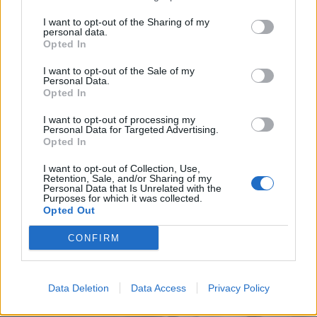
I want to opt-out of the Sharing of my
personal data.
Opted In
I want to opt-out of the Sale of my
Απίστευτη καταγγελία στη Γ Εθνική: «Ο
Personal Data.
Opted In
διαιτητής μας είπε να χάσουμε για να
φύγουμε όλοι ζωντανοί»
I want to opt-out of processing my
Personal Data for Targeted Advertising.
Γ' Εθνική: Σοκάρει η καταγγελία του Ποσειδώνα Νέας
Opted In
Μηχανιώνα για την επίθεση που δέχθηκαν παίκτες
I want to opt-out of Collection, Use,
και μέλη της ομάδας στο γήπεδο του…
Retention, Sale, and/or Sharing of my
Personal Data that Is Unrelated with the
12 Φεβρουαρίου 2024 17:07
Purposes for which it was collected.
Opted Out
CONFIRM
Data Deletion
Data Access
Privacy Policy