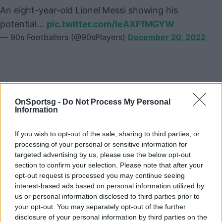
An eight-year-old Lionel Messi showing his
potential...
pic.twitter.com/leAXFfMGYW
— 90s Footballers (@90sPlayers)
December 20, 2022
Παιχνίδι από παντού στη Novibet με το
νέο Mobile App
OnSportsg -
Do Not Process My Personal
Information
If you wish to opt-out of the sale, sharing to third parties, or
54
processing of your personal or sensitive information for
SHARES
targeted advertising by us, please use the below opt-out
section to confirm your selection. Please note that after your
opt-out request is processed you may continue seeing
ΜΟΥΝΤΙΑΛ 2022
WORLD CUP 2022
interest-based ads based on personal information utilized by
us or personal information disclosed to third parties prior to
ΠΑΓΚΟΣΜΙΟ ΚΥΠΕΛΛΟ ΠΟΔΟΣΦΑΙΡΟΥ 2022
your opt-out. You may separately opt-out of the further
disclosure of your personal information by third parties on the