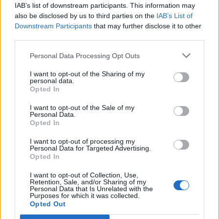
IAB’s list of downstream participants. This information may
ΠΑΓΚΟΣΜΙΟ ΚΥΠΕΛΛΟ 2022
MUNDIAL 2022
also be disclosed by us to third parties on the
IAB’s List of
Downstream Participants
that may further disclose it to other
Μέσι Λιονέλ
Εθνική Αργεντινής
Αργεντινή
third parties.
Personal Data Processing Opt Outs
ΜΟΥΝΤΙΑΛ ΑΡΓΕΝΤΙΝΗ
I want to opt-out of the Sharing of my
personal data.
Opted In
COMMENTS
I want to opt-out of the Sale of my
Personal Data.
Opted In
Συνδεθείτε για να σχολιάσετε
I want to opt-out of processing my
Personal Data for Targeted Advertising.
Opted In
I want to opt-out of Collection, Use,
LATEST NEWS
Retention, Sale, and/or Sharing of my
Personal Data that Is Unrelated with the
Purposes for which it was collected.
08:15
OPINION
Opted Out
Το εύκολο θα ήταν η σκοπιμότητα, άνετες προκρίσεις