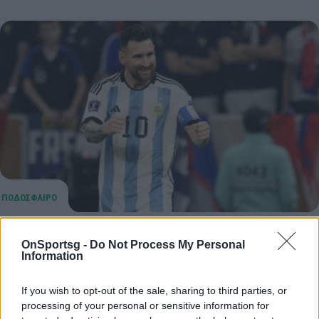
Μέσι: Στο πάρτι της ανιψιάς του –
OnSportsg -
Do Not Process My Personal
Πανζουρλισμός στο Ροζάριο! (VIdeos)
Information
Μέσι: Κάθε του εμφάνιση αιτία για ξεσηκωμό και η
If you wish to opt-out of the sale, sharing to third parties, or
παρουσία του στο πάρτι της ανιψιάς έφερε
processing of your personal or sensitive information for
παροξυσμό από συμπατριώτες του που τον…