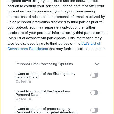
targeted advertising by us, please use the below opt-out
28 Δεκεμβρίου 2022 16:05
section to confirm your selection. Please note that after your
opt-out request is processed you may continue seeing
interest-based ads based on personal information utilized by
us or personal information disclosed to third parties prior to
your opt-out. You may separately opt-out of the further
disclosure of your personal information by third parties on the
IAB’s list of downstream participants. This information may
also be disclosed by us to third parties on the
IAB’s List of
Downstream Participants
that may further disclose it to other
third parties.
Personal Data Processing Opt Outs
I want to opt-out of the Sharing of my
personal data.
Opted In
Γιούργκεν Κλοπ: «Ο Μέσι είναι ο καλύτερος
I want to opt-out of the Sale of my
Personal Data.
παίκτης που έχω δει ποτέ στη ζωή μου» (vid)
Opted In
Ως τον καλύτερο παίκτη που έχει δει ποτέ στη ζωή
I want to opt-out of processing my
του χαρακτήρισε τον Λιονέλ Μέσι ο Γιούργκεν Κλοπ,
Personal Data for Targeted Advertising.