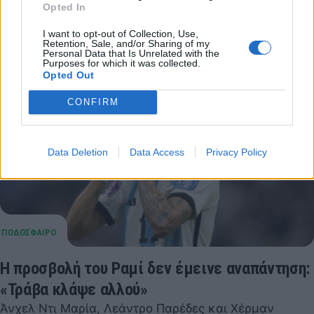
Opted In
που όπως χαρακτηριστικά ανέφερε…
27 Δεκεμβρίου 2022 11:45
I want to opt-out of Collection, Use,
Retention, Sale, and/or Sharing of my
Personal Data that Is Unrelated with the
Purposes for which it was collected.
Opted Out
CONFIRM
Data Deletion
Data Access
Privacy Policy
Η προσβολή του Ραμί δεν έμεινε αναπάντηση:
«Τράβα κλάψε αλλού»
Άνχελ Ντι Μαρία, Λεάντρο Παρέδες και Χέρμαν