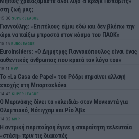
Μήπως χρειαζόμαστε όλοι λίγο «Γκρεγκ Πόποβιτς»
στη ζωή μας;
15:38
SUPER LEAGUE
Γιαννούλης: «Επιτέλους είμαι εδώ και δεν βλέπω την
ώρα να παίξω μπροστά στον κόσμο του ΠΑΟΚ»
15:15
EUROLEAGUE
EuroInsiders: «Ο Δημήτρης Γιαννακόπουλος είναι ένας
αυθεντικός άνθρωπος που κρατά τον λόγο του»
15:11
MVP
Το «La Casa de Papel» του Ρόδρι σημαίνει αλλαγή
εποχής στη Μπαρτσελόνα
14:42
SUPER LEAGUE
Ο Μαρινάκης δίνει τα «κλειδιά» στον Μονκαντά για
Ολυμπιακό, Νότιγχαμ και Ρίο Άβε
14:32
MVP
Η αντρική περιποίηση έγινε η απαραίτητη τελευταία
«στάση» πριν τις διακοπές