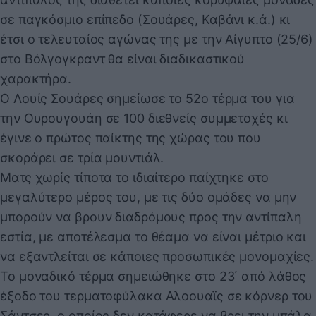
σε παγκόσμιο επίπεδο (Σουάρες, Καβάνι κ.ά.) κι
έτσι ο τελευταίος αγώνας της με την Αίγυπτο (25/6)
στο Βόλγογκραντ θα είναι διαδικαστικού
χαρακτήρα.
Ο Λουίς Σουάρες σημείωσε το 52ο τέρμα του για
την Ουρουγουάη σε 100 διεθνείς συμμετοχές κι
έγινε ο πρώτος παίκτης της χώρας του που
σκοράρει σε τρία μουντιάλ.
Ματς χωρίς τίποτα το ιδιαίτερο παίχτηκε στο
μεγαλύτερο μέρος του, με τις δύο ομάδες να μην
μπορούν να βρουν διαδρόμους προς την αντίπαλη
εστία, με αποτέλεσμα το θέαμα να είναι μέτριο και
να εξαντλείται σε κάποιες προσωπικές μονομαχίες.
Το μοναδικό τέρμα σημειώθηκε στο 23΄ από λάθος
έξοδο του τερματοφύλακα Αλοουαϊς σε κόρνερ του
Σάντσες, ο οποίος δεν κατάφερε να βρει την μπάλα