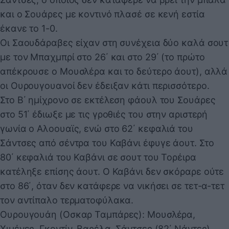
και ο Σουάρες με κοντινό πλασέ σε κενή εστία
έκανε το 1-0.
Οι Σαουδάραβες είχαν στη συνέχεια δύο καλά σουτ
με τον Μπαχμπρί στο 26΄ και στο 29΄ (το πρώτο
απέκρουσε ο Μουσλέρα και το δεύτερο άουτ), αλλά
οι Ουρουγουανοί δεν έδειξαν κάτι περισσότερο.
Στο Β΄ ημίχρονο σε εκτέλεση φάουλ του Σουάρες
στο 51΄ έδιωξε με τις γροθιές του στην αριστερή
γωνία ο Αλοουαϊς, ενώ στο 62΄ κεφαλιά του
Σάντσες από σέντρα του Καβάνι έφυγε άουτ. Στο
80΄ κεφαλιά του Καβάνι σε σουτ του Τορέιρα
κατέληξε επίσης άουτ. Ο Καβάνι δεν σκόραρε ούτε
στο 86΄, όταν δεν κατάφερε να νικήσει σε τετ-α-τετ
τον αντίπαλο τερματοφύλακα.
Ουρουγουάη (Οσκαρ Ταμπάρες): Μουσλέρα,
Χιμένες, Γκοντίν, Βαρέλα, Σάντσες (82΄ Νάντες),