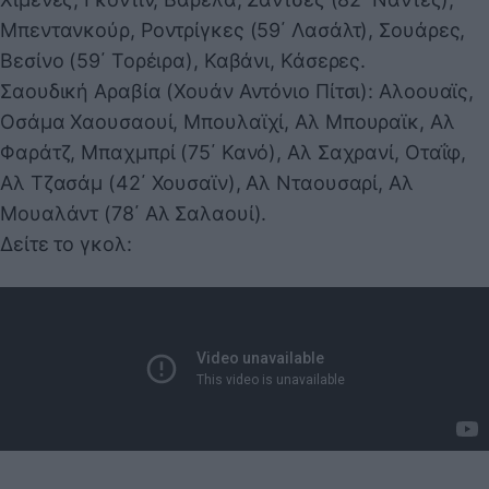
Μπεντανκούρ, Ροντρίγκες (59΄ Λασάλτ), Σουάρες,
Βεσίνο (59΄ Τορέιρα), Καβάνι, Κάσερες.
Σαουδική Αραβία (Χουάν Αντόνιο Πίτσι): Αλοουαϊς,
Οσάμα Χαουσαουί, Μπουλαϊχί, Αλ Μπουραϊκ, Αλ
Φαράτζ, Μπαχμπρί (75΄ Κανό), Αλ Σαχρανί, Οταΐφ,
Αλ Τζασάμ (42΄ Χουσαϊν), Αλ Νταουσαρί, Αλ
Μουαλάντ (78΄ Αλ Σαλαουί).
Δείτε το γκολ: