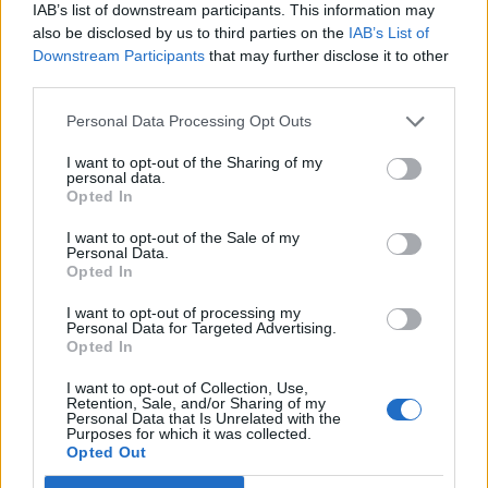
IAB’s list of downstream participants. This information may
also be disclosed by us to third parties on the
IAB’s List of
Downstream Participants
that may further disclose it to other
third parties.
Personal Data Processing Opt Outs
I want to opt-out of the Sharing of my
personal data.
Opted In
Photo 4/7
I want to opt-out of the Sale of my
Παγκόσμιο Κύπελλο Ποδοσφαίρου 2018: Ουρουγουάη-
Personal Data.
Σαουδική Αραβία 1-0 (photos)
Opted In
I want to opt-out of processing my
Personal Data for Targeted Advertising.
Opted In
I want to opt-out of Collection, Use,
Retention, Sale, and/or Sharing of my
Personal Data that Is Unrelated with the
Purposes for which it was collected.
Opted Out