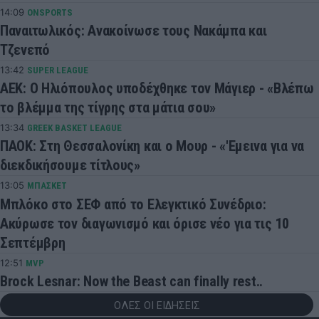
14:09
ONSPORTS
Παναιτωλικός: Ανακοίνωσε τους Νακάμπα και
Τζενεπό
13:42
SUPER LEAGUE
ΑΕΚ: Ο Ηλιόπουλος υποδέχθηκε τον Μάγιερ - «Βλέπω
το βλέμμα της τίγρης στα μάτια σου»
13:34
GREEK BASKET LEAGUE
ΠΑΟΚ: Στη Θεσσαλονίκη και ο Μουρ - «'Εμεινα για να
διεκδικήσουμε τίτλους»
13:05
ΜΠΑΣΚΕΤ
Μπλόκο στο ΣΕΦ από το Ελεγκτικό Συνέδριο:
Ακύρωσε τον διαγωνισμό και όρισε νέο για τις 10
Σεπτέμβρη
12:51
MVP
Brock Lesnar: Now the Beast can finally rest..
ΟΛΕΣ ΟΙ ΕΙΔΗΣΕΙΣ