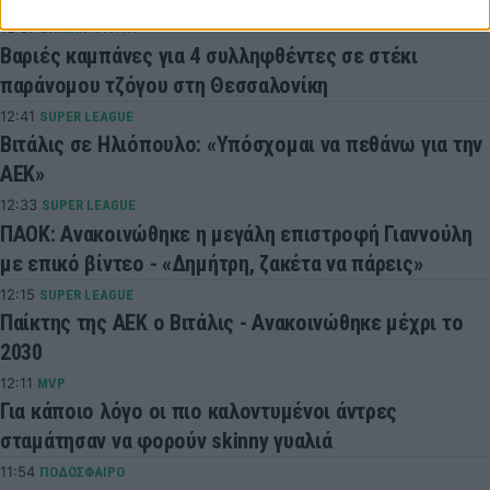
13:07
ΕΠΙΚΑΙΡΟΤΗΤΑ
Βαριές καμπάνες για 4 συλληφθέντες σε στέκι
παράνομου τζόγου στη Θεσσαλονίκη
12:41
SUPER LEAGUE
Βιτάλις σε Ηλιόπουλο: «Υπόσχομαι να πεθάνω για την
ΑΕΚ»
12:33
SUPER LEAGUE
ΠΑΟΚ: Ανακοινώθηκε η μεγάλη επιστροφή Γιαννούλη
με επικό βίντεο - «Δημήτρη, ζακέτα να πάρεις»
12:15
SUPER LEAGUE
Παίκτης της ΑΕΚ ο Βιτάλις - Ανακοινώθηκε μέχρι το
2030
12:11
MVP
Για κάποιο λόγο οι πιο καλοντυμένοι άντρες
σταμάτησαν να φορούν skinny γυαλιά
11:54
ΠΟΔΟΣΦΑΙΡΟ