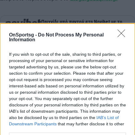
Παιχνίδι από παντού στη Novibet με το
νέο Mobile App
OnSportsg -
Do Not Process My Personal
Information
2
If you wish to opt-out of the sale, sharing to third parties, or
SHARES
processing of your personal or sensitive information for
targeted advertising by us, please use the below opt-out
section to confirm your selection. Please note that after your
Βανέσα Μπράιαντ
Μπράιαντ Κόμπι
opt-out request is processed you may continue seeing
interest-based ads based on personal information utilized by
Τζιανα Μπράιαντ
us or personal information disclosed to third parties prior to
your opt-out. You may separately opt-out of the further
disclosure of your personal information by third parties on the
IAB’s list of downstream participants. This information may
COMMENTS
also be disclosed by us to third parties on the
IAB’s List of
Downstream Participants
that may further disclose it to other
third parties.
Συνδεθείτε για να σχολιάσετε