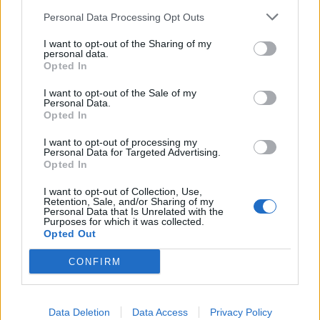
Personal Data Processing Opt Outs
I want to opt-out of the Sharing of my
personal data.
Opted In
LATEST NEWS
I want to opt-out of the Sale of my
Personal Data.
14:30
SUPER LEAGUE
Opted In
Λεβαδειακός: Ανακοίνωσε τον Μπάουζα για δύο
χρόνια
I want to opt-out of processing my
Personal Data for Targeted Advertising.
14:01
Opted In
ΠΟΔΟΣΦΑΙΡΟ
ΑΕΚ - ΟΦΗ: Έλληνες διαιτητές ανακοίνωσε η ΚΕΔ για
I want to opt-out of Collection, Use,
τον τελικό του Super Cup
Retention, Sale, and/or Sharing of my
Personal Data that Is Unrelated with the
Purposes for which it was collected.
14:01
MVP
Opted Out
Οι αποδοκιμασίες του Αυγούστου είναι πλέον
ελληνική παράδοση
CONFIRM
13:36
ΠΟΔΟΣΦΑΙΡΟ
Σοκ στη Βραζιλία: Νεκρός από πυροβολισμούς
Data Deletion
Data Access
Privacy Policy
15χρονος ποδοσφαιριστής