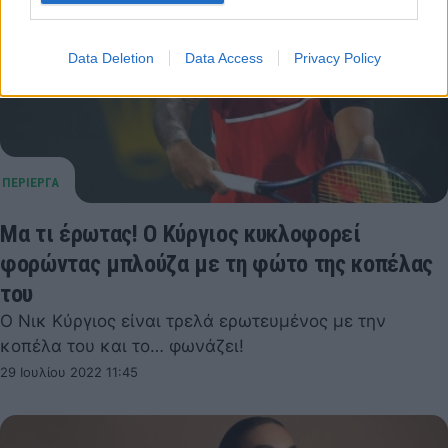
Data Deletion
Data Access
Privacy Policy
Μα τι έρωτας! Ο Κύργιος κυκλοφορεί
φορώντας μπλούζα με τη φώτο της κοπέλας
του
Ο Νικ Κύργιος είναι τρελά ερωτευμένος με την
κοπέλα του και το… φωνάζει!
29 Ιουλίου 2022 11:45