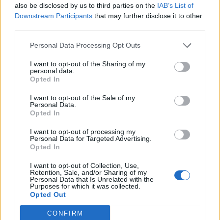
also be disclosed by us to third parties on the
IAB’s List of
Downstream Participants
that may further disclose it to other
third parties.
Personal Data Processing Opt Outs
I want to opt-out of the Sharing of my
personal data.
Opted In
I want to opt-out of the Sale of my
Personal Data.
Opted In
Topless στην Ίμπιζα η Γουάντα Νάρα! (pics)
I want to opt-out of processing my
Personal Data for Targeted Advertising.
Η Γουάντα Νάρα βρίσκει πάντα τον τρόπο να
Opted In
απασχολεί τα media!
I want to opt-out of Collection, Use,
02 Αυγούστου 2022 15:45
Retention, Sale, and/or Sharing of my
Personal Data that Is Unrelated with the
Purposes for which it was collected.
Opted Out
CONFIRM