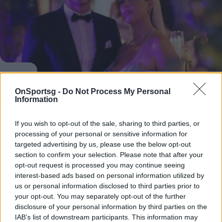
OnSportsg -
Do Not Process My Personal
Γουάντα Νάρα: Από τον Ικάρντι στην αγκαλιά
Information
άλλου ποδοσφαιριστή; Όλη η αλήθεια για το
If you wish to opt-out of the sale, sharing to third parties, or
ζευγάρι
processing of your personal or sensitive information for
Τον γύρο του διαδικτύου κάνει τις τελευταίες ημέρες η
targeted advertising by us, please use the below opt-out
section to confirm your selection. Please note that after your
είδηση ότι η Γουάντα Νάρα χώρισε οριστικά από τον
opt-out request is processed you may continue seeing
Μάουρο Ικάρντι και έχει…
interest-based ads based on personal information utilized by
08 Αυγούστου 2022 23:59
us or personal information disclosed to third parties prior to
your opt-out. You may separately opt-out of the further
disclosure of your personal information by third parties on the
IAB’s list of downstream participants. This information may