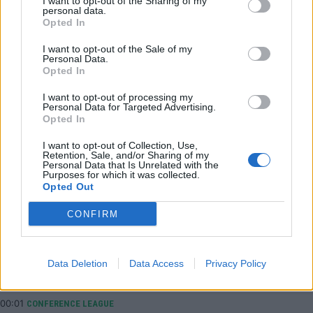
I want to opt-out of the Sharing of my
personal data.
06:35
ΕΠΙΚΑΙΡΟΤΗΤΑ
Opted In
Εξωδικαστικός Μηχανισμός: Ρυθμίσεις άνω των 20
I want to opt-out of the Sale of my
δισ. ολοκληρώθηκαν μέχρι τον Ιούλιο
Personal Data.
Opted In
03:18
SUPER LEAGUE 2
Στην ΑΕΛ ο Αλμπάνης
I want to opt-out of processing my
Personal Data for Targeted Advertising.
00:23
CONFERENCE LEAGUE
Opted In
Λιβάι Γκαρσία: «Είμαι ενθουσιασμένος, με έπεισε η
I want to opt-out of Collection, Use,
φιλοδοξία και το πλάνο»
Retention, Sale, and/or Sharing of my
Personal Data that Is Unrelated with the
00:13
CONFERENCE LEAGUE
Purposes for which it was collected.
Πένια: «Να τα δώσουμε όλα για τη νίκη στη ρεβάνς,
Opted Out
έχουμε πέντε ημέρες να προετοιμαστούμε»
CONFIRM
00:03
EUROPA LEAGUE
Europa League: Δύσκολη νίκη της Φερεντσβάρος επί
της Γκόρνικ Ζάμπρζε του Τσιριγώτη - Τα
Data Deletion
Data Access
Privacy Policy
αποτελέσματα
00:01
CONFERENCE LEAGUE