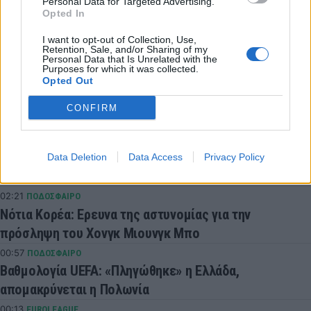
Personal Data for Targeted Advertising.
COMMENTS
Opted In
I want to opt-out of Collection, Use,
Συνδεθείτε για να σχολιάσετε
Retention, Sale, and/or Sharing of my
Personal Data that Is Unrelated with the
Purposes for which it was collected.
Opted Out
CONFIRM
LATEST NEWS
Data Deletion
Data Access
Privacy Policy
05:07
SUPER LEAGUE 2
Στην ΑΕΛ ο Ανδρέας Μακρής
02:21
ΠΟΔΟΣΦΑΙΡΟ
Νότια Κορέα: Ερευνα της αστυνομίας για την
πρόσληψη του Χονγκ Μιουνγκ Μπo
00:57
ΠΟΔΟΣΦΑΙΡΟ
Βαθμολογία UEFA: «Πληγώθηκε» η Ελλάδα,
απομακρύνεται η Πολωνία
00:13
EUROLEAGUE