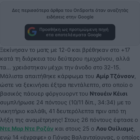
Δες περισσότερα άρθρα του OnSports όταν αναζητάς
ειδήσεις στην Google
Προσθήκη ως προτιμώμενη πηγή
στα αποτελέσματα Google
Ξεκίνησαν το ματς με 12-0 και βρέθηκαν στο +17
κατά τη διάρκεια του δεύτερου ημιχρόνου, αλλά
τα… χρειάστηκαν μέχρι την άνοδο στο 32-15.
Μάλιστα απαιτήθηκε κάρφωμα του
Αμίρ Τζόνσον
,
ώστε να ξεκινήσει έξτρα πεντάλεπτο, στο οποίο ο
βασικός πάουερ φόργουορντ του
Ντουέιν Κέισι
συμπλήρωσε 24 πόντους (10/11 δίπ., 34:34) με το
νικητήριο καλάθι, 41 δευτερόλεπτα πριν από τη
λήξη της αναμέτρησης! Στους 26 πόντους έφτασε ο
Ντε Μαρ Ντε Ροζάν
και στους 25 ο
Λου Ουίλιαμς
,
ενώ 14 «έγραψε» ο Γιόνας Βαλαντσίουνας, ο οποίος