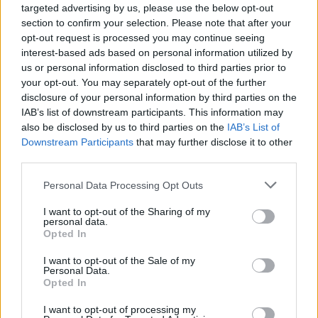
targeted advertising by us, please use the below opt-out
δίπ., 12 ριμπ., 3 μπλ.), όσους είχε και ο
Τζάρετ Τζακ
section to confirm your selection. Please note that after your
(12/23 δίπ., 1/7 τρίπ., 13 ασ., 8 ριμπ.), ο οποίος
opt-out request is processed you may continue seeing
interest-based ads based on personal information utilized by
σημείωσε ρεκόρ καριέρας στο NBA!
us or personal information disclosed to third parties prior to
your opt-out. You may separately opt-out of the further
disclosure of your personal information by third parties on the
IAB’s list of downstream participants. This information may
Παιχνίδι από παντού στη Novibet με το
also be disclosed by us to third parties on the
IAB’s List of
νέο Mobile App
Downstream Participants
that may further disclose it to other
third parties.
Personal Data Processing Opt Outs
I want to opt-out of the Sharing of my
personal data.
Opted In
Video
Onsports Video
I want to opt-out of the Sale of my
Personal Data.
Βαλαντσιούνας Γιόνας
Τζακ Τζάρετ
Opted In
I want to opt-out of processing my