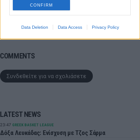
Video
Ντράγκιτς Γκόραν
CONFIRM
Κραβτσόβ Βιατσεσλάβ
Μουχάμαντ Σαμπάζ
Data Deletion
Data Access
Privacy Policy
Onsports Video
COMMENTS
Συνδεθείτε για να σχολιάσετε
LATEST NEWS
23:47
GREEK BASKET LEAGUE
Δόξα Λευκάδας: Ενίσχυση με Τζος Σάρμα