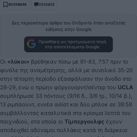
BOOKMARK
ΣΧΟΛΙΑΣΕ
Δες περισσότερα άρθρα του OnSports όταν αναζητάς
ειδήσεις στην Google
Προσθήκη ως προτιμώμενη πηγή
στα αποτελέσματα Google
Οι
«λύκοι»
βρέθηκαν πίσω με 91-83, 7:57 πριν το
φινάλε της αναμέτρησης, αλλά με συνολικό 35-20
στην τέταρτη περίοδο εξασφάλισαν την άνοδο στο
28-29, ενώ ο πρώην φόργουορντ/σέντερ του
UCLA
συμπλήρωσε 33 πόντους (9/16 δ., 3/6 τρ., 10/14 β.),
13 ριμπάουντ, εννέα ασίστ και δύο μπλοκ σε 38:58
συμβάλλοντας καταλυτικά στα κρίσιμα λεπτά του
παιχνιδιού, στα οποία οι
Τίμπεργουλφς
έχουν
αποδειχθεί αδύναμοι πολλάκις κατά τη διάρκεια