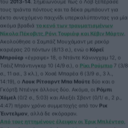
του
2013-14
. Σημειώνουμε πως ο Λοβ ξεπέρασε
τους τριάντα πόντους και τα δέκα ριμπάουντ για
έκτο συνεχόμενο παιχνίδι υπερκαλύπτοντας για μία
ακόμα βραδιά
το κενό των τραυματισμένων
Νίκολα Πέκοβιτς, Ρόνι Τουριάφ και Κέβιν Μάρτιν
.
Ακολούθησε ο Σαμπάζ Μουχάμαντ με ρεκόρ
καριέρας 20 πόντων (8/13 σ.), ενώ ο
Κόρεϊ
Μπρούερ
«έγραψε» 18, ο Ντάντε Κάνινγχαμ 12, ο
Τσέιζ Μπάντινγκερ 10 (4/9 σ.), ο
Ρίκι Ρούμπιο
7 (3/8
σ., 11 ασ., 3 κλ.), ο Χοσέ Μπαρέα 6 (3/9 σ., 3 λ.,
14:19), ο
Λουκ Ρίτσαρντ Μπα Μούτε
δύο και ο
Γκόρτζι Ντιένγκ άλλους δύο. Ακόμα, οι
Ρόμπι
Χάμελ
(0/2 σ., 5:03) και Αλεξέι Σβεντ (0/1/ σ., 2 ρ.,
4:47) πήραν χρόνο συμμετοχής από τον
Ρικ
Έιντελμαν
, αλλά δε σκόραραν.
Από τους ηττημένους έλειψαν οι Έρικ Μπλέντσο,