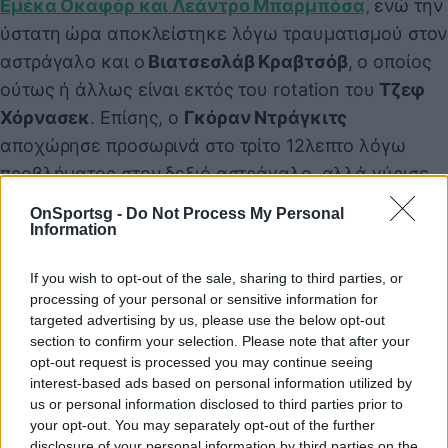
Εμέκα Οκαφόρ και Λεάντρο Μπαρμπόσα,
ενώ την
ύστατη ώρα αποκλείστηκε λόγω τραυματισμού στον
αστράγαλο και ο
Βιατσεσλάβ Κραβτσόβ
, ο οποίος
ούτως ή άλλως είναι εκτός του rotation του
Τζεφ
Χόρνασεκ
. Επίσης, ο
Γκόραν Ντράγκιτς
αποχώρησε προσωρινά στο τρίτο 12λεπτο λόγω
προβλήματος στον δεξιό αστράγαλο, αλλά γύρισε
και έφτασε στους 16 πόντους (7/13 σ., 24:40), πριν
OnSportsg -
Do Not Process My Personal
αποβληθεί με έξι φάουλ για τρίτη φορά στην
Information
καριέρα του.
If you wish to opt-out of the sale, sharing to third parties, or
Συνολικά διακρίθηκε ο
Μαρκίεφ Μόρις
με 24 (8/20
processing of your personal or sensitive information for
σ.), ενώ ο Τζέραλντ Γκριν σημείωσε 19, ο Άρτσι
targeted advertising by us, please use the below opt-out
Γκούτνγουιν 10, ο Μάρκους Μόρις 9, ο Ις Σμιθ 7 (3/6
section to confirm your selection. Please note that after your
opt-out request is processed you may continue seeing
σ., 7 ασ., 4 κλ., 28:46), ο πρώην φόργουορντ του
interest-based ads based on personal information utilized by
Άρη,
Πι Τζέι Τάκερ
, 6 (2/11 σ., 16 ρ., 2 μπλ., 38:10), ο
us or personal information disclosed to third parties prior to
Μάιλς Πλαμλί άλλους έξι και ο
Τσάνινγκ Φράι
your opt-out. You may separately opt-out of the further
disclosure of your personal information by third parties on the