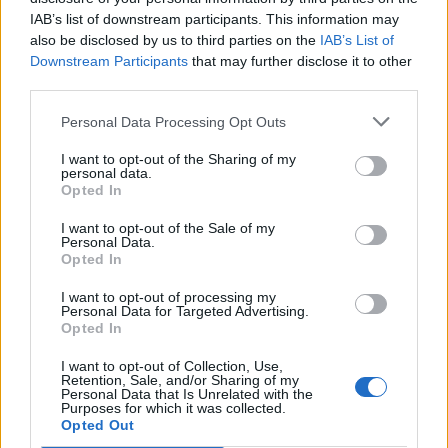
τέσσερις (2/6 σ., 25:27). Τέλος, οι Σανς εξέδωσαν
IAB’s list of downstream participants. This information may
κοινή ανακοίνωση μαζί με τους Φίνιξ Μέρκουρι του
also be disclosed by us to third parties on the
IAB’s List of
WNBA, για να εκφράσουν την αντίθεσή τους σε
Downstream Participants
that may further disclose it to other
third parties.
ψήφιση νόμου κατά των ομοφυλόφιλων στην
Αριζόνα
.
Personal Data Processing Opt Outs
{youtube}x23EH9aVeMM{/youtube}
I want to opt-out of the Sharing of my
{youtube}ncpnduYpeEs{/youtube}
personal data.
Opted In
Δείτε αποκλειστικά βίντεο στο OnsportsTV
I want to opt-out of the Sale of my
Personal Data.
Opted In
Παιχνίδι από παντού στη Novibet με το
I want to opt-out of processing my
νέο Mobile App
Personal Data for Targeted Advertising.
Opted In
I want to opt-out of Collection, Use,
Retention, Sale, and/or Sharing of my
Personal Data that Is Unrelated with the
Purposes for which it was collected.
Opted Out