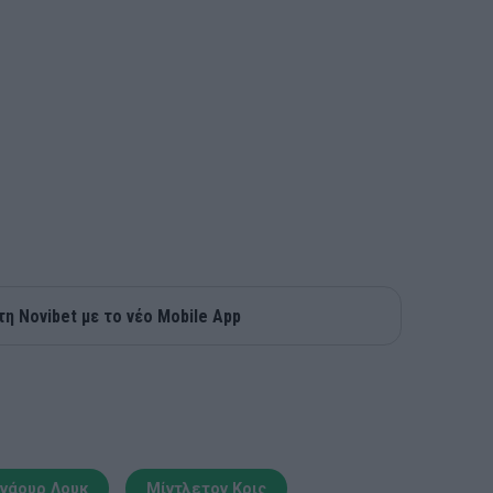
τη Novibet με το νέο Mobile App
τνάουρ Λουκ
Μίντλετον Κρις