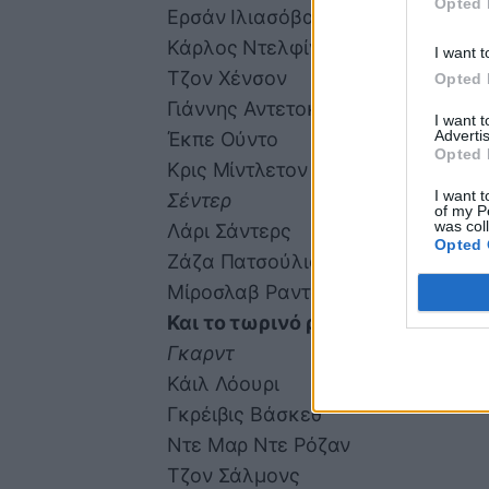
Opted 
Ερσάν Ιλιασόβα
Κάρλος Ντελφίνο (Τραυματίας)
I want t
Τζον Χένσον
Opted 
Γιάννης Αντετοκούμπο
I want 
Advertis
Έκπε Ούντο
Opted 
Κρις Μίντλετον
I want t
Σέντερ
of my P
was col
Λάρι Σάντερς
Opted 
Ζάζα Πατσούλια (Τραυματίας)
Μίροσλαβ Ραντούλιτσα
Και το τωρινό ρόστερ των Ράπτο
Γκαρντ
Κάιλ Λόουρι
Γκρέιβις Βάσκεθ
Ντε Μαρ Ντε Ρόζαν
Τζον Σάλμονς