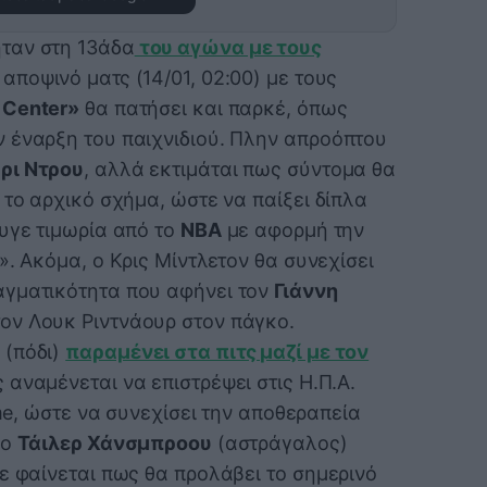
ταν στη 13άδα
του αγώνα με τους
 αποψινό ματς (14/01, 02:00) με τους
 Center»
θα πατήσει και παρκέ, όπως
 έναρξη του παιχνιδιού. Πλην απροόπτου
ρι Ντρου
, αλλά εκτιμάται πως σύντομα θα
 το αρχικό σχήμα, ώστε να παίξει δίπλα
υγε τιμωρία από το
NBA
με αφορμή την
». Ακόμα, ο Κρις Μίντλετον θα συνεχίσει
αγματικότητα που αφήνει τον
Γιάννη
τον Λουκ Ριντνάουρ στον πάγκο.
 (πόδι)
παραμένει στα πιτς μαζί με τον
ς αναμένεται να επιστρέψει στις Η.Π.Α.
ame, ώστε να συνεχίσει την αποθεραπεία
 ο
Τάιλερ Χάνσμπροου
(αστράγαλος)
ε φαίνεται πως θα προλάβει το σημερινό