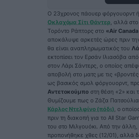
O 23χρονος πάουερ φόργουορντ ή
Οκλαχόμα Σίτι Θάντερ
, αλλά στο
Τορόντο Ράπτορς στο
«Air Canada
αποκάλυψε αρκετές ώρες πριν την
θα είναι αναπληρωματικός του
Λά
εκτοπίσει τον Ερσάν Ιλιασόβα από
στον Λάρι Σάντερς, ο οποίος απέφ
αποβολή στο ματς με τις «βροντές
ως βασικός σμολ φόργουορντ, πρ
Αντετοκούμπο
στη θέση «2» και 
Θυμίζουμε πως ο Ζάζα Πατσούλια
Κάρλος Ντελφίνο (πόδι)
, ο οποίο
πριν τη διακοπή για το All Star G
του στο Μιλγουόκι. Από την άλλη,
προπονήθηκε χθες (12/01), αλλά δ