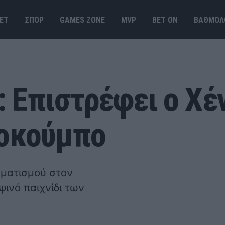
ΕΤ
ΣΠΟΡ
GAMES ΖΟΝΕ
MVP
BET ΟΝ
ΒΑΘΜΟΛ
 Επιστρέφει ο Χέ
τοκούμπο
ματισμού στον
ψινό παιχνίδι των