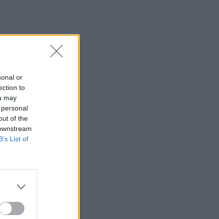
sonal or
ection to
ou may
 personal
out of the
 downstream
B’s List of