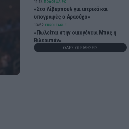
11:13
ΠΟΔΟΣΦΑΙΡΟ
«Στο Λίβερπουλ για ιατρικά και
υπογραφές ο Αραούχο»
10:52
EUROLEAGUE
«Πωλείται στην οικογένεια Μπας η
Βιλερμπάν»
ΟΛΕΣ ΟΙ ΕΙΔΗΣΕΙΣ
10:24
ΠΟΔΟΣΦΑΙΡΟ
Τα 88 έκλεισε ο αρχιτέκτονας του
έπους του 2004, Ότο Ρεχάγκελ: Οι
ευχές της ΕΠΟ
10:07
CHAMPIONS LEAGUE
Ολυμπιακός: Πάει για βασικός με τη
Ναϊμέγκεν ο Ζότα Σίλβα - Τα πλάνα
του Μεντιλίμπαρ ενόψει ρεβάνς
09:46
ΣΠΟΡ
Παγκόσμιο Στίβου Κ20: Στον τελικό
των 400μ. με εμπόδια η Ιακωβάκη