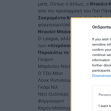
ματς. Ούτως ή άλλως, ο
Ντουέιν Κ
από την προσαρμογή του Πατ Πάτ
Σακραμέντο Κινγκς
, άρα θα δυσ
φόργουορντ/σέντερ στο rotation, ό
OnSports
Ντουάιτ Μπάικς
επέστρεψε στο β
D-League, αλλά ούτε ο 24χρονος 
If you wish 
sensitive in
των
«πτερόσαυρων»
.
confirm you
Παρακάτω το τωρινό ρόστερ τω
continue se
Γκαρντ
information 
further disc
Μπράντον Νάιτ
participants
Ο Τζέι Μέιο
Downstream 
Λουκ Ριντνάουρ
Γκάρι Νιλ
Νέιτ Ουόλτερς
Persona
Φόργουορντ
I want t
Καρόν Μπάτλερ