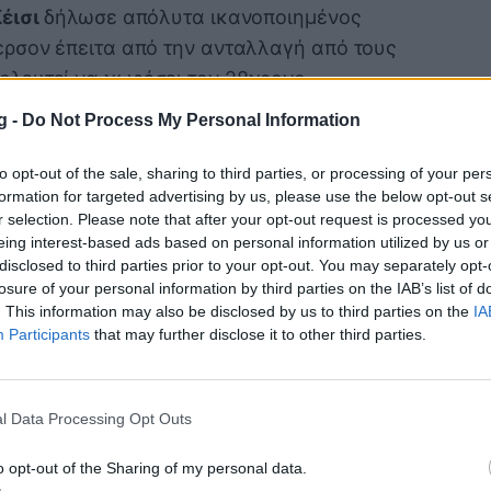
έισι
δήλωσε απόλυτα ικανοποιημένος
ερσον έπειτα από την ανταλλαγή από τους
κολευτεί να χωρέσει τον 28χρονο
ταν τεθεί στη διάθεσή του. Τέλος, ο
g -
Do Not Process My Personal Information
ασικό ρόστερ έπειτα από παρουσία στην
πλέι-μέικερ υπολογίζεται από τον κόουτς
to opt-out of the sale, sharing to third parties, or processing of your per
formation for targeted advertising by us, please use the below opt-out s
r selection. Please note that after your opt-out request is processed y
ν Μπακς:
eing interest-based ads based on personal information utilized by us or
disclosed to third parties prior to your opt-out. You may separately opt-
losure of your personal information by third parties on the IAB’s list of
. This information may also be disclosed by us to third parties on the
IA
Participants
that may further disclose it to other third parties.
l Data Processing Opt Outs
o opt-out of the Sharing of my personal data.