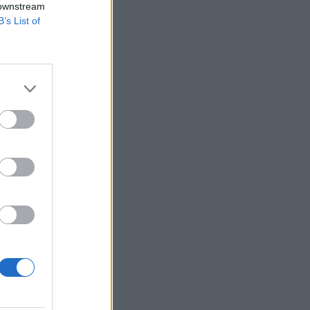
Άλερικ Φρίμαν
 downstream
B’s List of
23:24
EUROPA LEAGUE
Άντερλεχτ - ΠΑΟΚ: Η ημέρα και η ώρα
της ρεβάνς στις Βρυξέλλες
23:11
NBA
ΝΒΑ: Οι Σανς έδωσαν τριετή
επέκταση συμβολαίου στον Ντίλον
Μπρουκς έναντι 73 εκατ. δολαρίων
23:06
EUROPA LEAGUE
ΠΑΟΚ - Άντερλεχτ: Τα Highlights του
αγώνα της Τούμπας
22:44
EUROPA LEAGUE
ΠΑΟΚ – Άντερλεχτ 0-1: Δέχτηκε γκολ
στα 17’’, έχασε πέναλτι και τώρα…
τρέχει