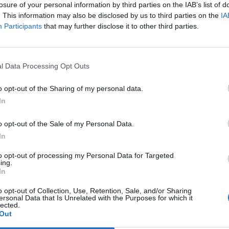
losure of your personal information by third parties on the IAB’s list of
σία του Παναθηναϊκού είχε ξεκαθαρίσει
. This information may also be disclosed by us to third parties on the
IA
να μπορέσει να βάλει την ομάδα στον
Participants
that may further disclose it to other third parties.
νικός ήθελε να αλλάξει πολλά στην
 δώσει ο Αργύρης Πεδουλάκης, ενώ οι
l Data Processing Opt Outs
αποτελέσματα και βελτίωση σε παίκτες που
να αποδώσουν τα αναμενόμενα. Παίκτες
o opt-out of the Sharing of my personal data.
ζέικομπ Ουάιλι και ο Ουέσλι Τζόνσον.
In
os.gr
o opt-out of the Sale of my Personal Data.
In
to opt-out of processing my Personal Data for Targeted
ing.
In
o opt-out of Collection, Use, Retention, Sale, and/or Sharing
ersonal Data that Is Unrelated with the Purposes for which it
lected.
Out