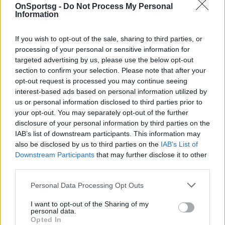
OnSportsg -
Do Not Process My Personal
Information
If you wish to opt-out of the sale, sharing to third parties, or
processing of your personal or sensitive information for
targeted advertising by us, please use the below opt-out
section to confirm your selection. Please note that after your
opt-out request is processed you may continue seeing
interest-based ads based on personal information utilized by
us or personal information disclosed to third parties prior to
your opt-out. You may separately opt-out of the further
disclosure of your personal information by third parties on the
IAB’s list of downstream participants. This information may
Τζόνσον: «Προσαρμόζομαι όλο και
also be disclosed by us to third parties on the
IAB’s List of
Downstream Participants
that may further disclose it to other
περισσότερο»
third parties.
Ο Ουέσλι Τζόνσον μίλησε για την μέχρι τώρα πορεία
Personal Data Processing Opt Outs
του στον Παναθηναϊκό, την προσαρμογή του, αλλά
και τα παιχνίδι με Χίμκι και…
I want to opt-out of the Sharing of my
personal data.
31 Οκτωβρίου 2019 11:36
Opted In