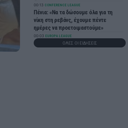
00:13
CONFERENCE LEAGUE
Πένια: «Να τα δώσουμε όλα για τη
νίκη στη ρεβάνς, έχουμε πέντε
ημέρες να προετοιμαστούμε»
00:03
EUROPA LEAGUE
Europa League: Δύσκολη νίκη της
ΟΛΕΣ ΟΙ ΕΙΔΗΣΕΙΣ
Φερεντσβάρος επί της Γκόρνικ
Ζάμπρζε του Τσιριγώτη - Τα
αποτελέσματα
00:01
CONFERENCE LEAGUE
Νίστρουπ: «Πρέπει παρά την πίεση, να
πάρουμε την πρόκριση»
23:56
CHAMPIONS LEAGUE
Champions League: Βήμα πρόκρισης
για Άαρχους και Φενέρμπαχτσε - Τα
αποτελέσματα της βραδιάς