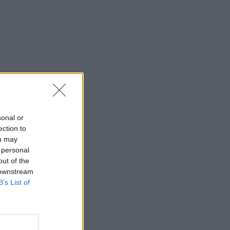
23:51
CONFERENCE LEAGUE
Γιάγκουσιτς: «Πρέπει να
βελτιωθούμε, έχουμε πέντε μέρες
μπροστά μας»
23:49
CONFERENCE LEAGUE
Conference League: «Διπλό»
πρόκρισης για τον Απόλλων Λεμεσού
23:43
CONFERENCE LEAGUE
Παναθηναϊκός – ΤΣΣΚΑ 1948: Δείτε τα
sonal or
highlights της ισοπαλίας των
ection to
«πράσινων»
ou may
 personal
23:23
CONFERENCE LEAGUE
out of the
Παναθηναϊκός: Η μέρα και η ώρα της
 downstream
ρεβάνς με την ΤΣΣΚΑ 1948
B’s List of