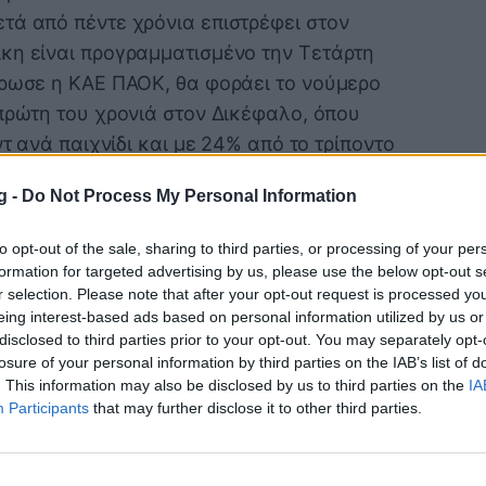
τά από πέντε χρόνια επιστρέφει στον
κη είναι προγραμματισμένο την Τετάρτη
έρωσε η ΚΑΕ ΠΑΟΚ, θα φοράει το νούμερο
 πρώτη του χρονιά στον Δικέφαλο, όπου
ντ ανά παιχνίδι και με 24% από το τρίποντο
g -
Do Not Process My Personal Information
με τον Σάιμπερτ να στέλνει το δικό του
 του ΠΑΟΚ. Είμαι ο Τζόρνταν Σάιμπερτ.
to opt-out of the sale, sharing to third parties, or processing of your per
formation for targeted advertising by us, please use the below opt-out s
r selection. Please note that after your opt-out request is processed y
eing interest-based ads based on personal information utilized by us or
disclosed to third parties prior to your opt-out. You may separately opt-
losure of your personal information by third parties on the IAB’s list of
. This information may also be disclosed by us to third parties on the
IA
Participants
that may further disclose it to other third parties.