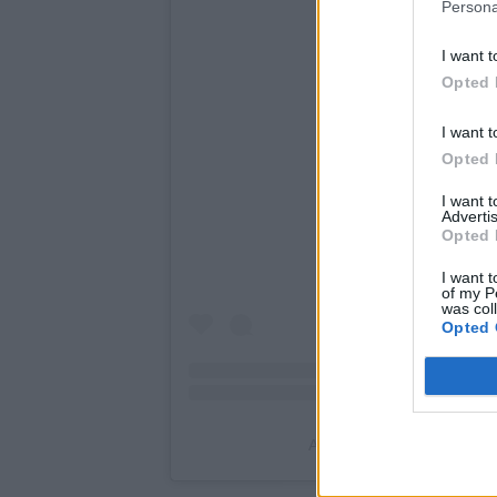
Persona
I want t
Opted 
I want t
View this post o
Opted 
I want 
Advertis
Opted 
I want t
of my P
was col
Opted 
A post shared by PAOK BC