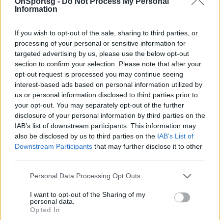
OnSportsg -
Do Not Process My Personal
Information
If you wish to opt-out of the sale, sharing to third parties, or
processing of your personal or sensitive information for
targeted advertising by us, please use the below opt-out
section to confirm your selection. Please note that after your
opt-out request is processed you may continue seeing
interest-based ads based on personal information utilized by
us or personal information disclosed to third parties prior to
your opt-out. You may separately opt-out of the further
disclosure of your personal information by third parties on the
IAB’s list of downstream participants. This information may
also be disclosed by us to third parties on the
IAB’s List of
Downstream Participants
that may further disclose it to other
third parties.
ΠΑΟΚ-Φράνκε: «Είμαι περήφανος για τη μάχη
Personal Data Processing Opt Outs
μας»
Ο γκαρντ του ΠΑΟΚ Γιανίκ Φράνκε αναφέρθηκε στην
I want to opt-out of the Sharing of my
personal data.
μεγάλη «μάχη» που έγινε με την Μάλαγα
Opted In
13 Δεκεμβρίου 2022 23:12