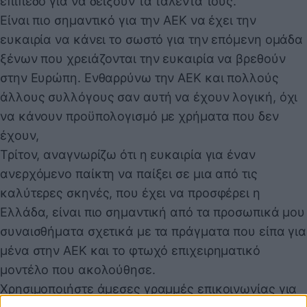
επίπεδο για να δείξουν τα ταλέντα τους.
Είναι πιο σημαντικό για την ΑΕΚ να έχει την
ευκαιρία να κάνει το σωστό για την επόμενη ομάδα
ξένων που χρειάζονται την ευκαιρία να βρεθούν
στην Ευρώπη. Ενθαρρύνω την ΑΕΚ και πολλούς
άλλους συλλόγους σαν αυτή να έχουν λογική, όχι
να κάνουν προϋπολογισμό με χρήματα που δεν
έχουν,
Τρίτον, αναγνωρίζω ότι η ευκαιρία για έναν
ανερχόμενο παίκτη να παίξει σε μια από τις
καλύτερες σκηνές, που έχει να προσφέρει η
Ελλάδα, είναι πιο σημαντική από τα προσωπικά μου
συναισθήματα σχετικά με τα πράγματα που είπα για
μένα στην ΑΕΚ και το φτωχό επιχειρηματικό
μοντέλο που ακολούθησε.
Χρησιμοποιήστε άμεσες γραμμές επικοινωνίας για