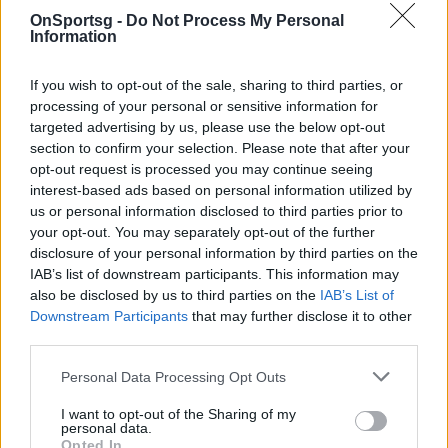
την κατάσταση του συλλόγου σας και δώστε στους
OnSportsg -
Do Not Process My Personal
παίκτες την ελευθερία να λάβουν τις δικές τους
Information
αποφάσεις σχετικά με αυτές τις συνθήκες. Αυτό θα
έχει ως αποτέλεσμα ένα πολύ καλύτερο
If you wish to opt-out of the sale, sharing to third parties, or
processing of your personal or sensitive information for
περιβάλλον εργασίας και για τις δύο πλευρές και
targeted advertising by us, please use the below opt-out
ένα πιο συνεπές αποτέλεσμα με ανταγωνιστικό
section to confirm your selection. Please note that after your
τρόπο. Έτοιμος για την 17η σεζόν».
opt-out request is processed you may continue seeing
interest-based ads based on personal information utilized by
I am prepared to sign. This delay wasn’t about money. I’ve
us or personal information disclosed to third parties prior to
made multi-millions in my career. This has been about
your opt-out. You may separately opt-out of the further
principle. Secondly, my former teammates deserve the
disclosure of your personal information by third parties on the
chance to earn the next year of their contracts and play @
IAB’s list of downstream participants. This information may
a competitive level to display their talents..
also be disclosed by us to third parties on the
IAB’s List of
— Keith (@keith_langford)
June 15, 2021
Downstream Participants
that may further disclose it to other
third parties.
Personal Data Processing Opt Outs
Παιχνίδι από παντού στη Novibet με το
νέο Mobile App
I want to opt-out of the Sharing of my
personal data.
Opted In