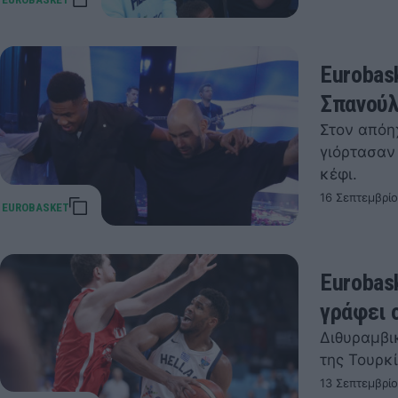
Eurobas
Σπανούλ
Στον απόηχ
γιόρτασαν
κέφι.
16 Σεπτεμβρίο
Eurobas
γράφει 
Διθυραμβικ
της Τουρκ
13 Σεπτεμβρίο