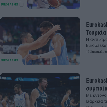
Eurobas
Τουρκία
Η αντίστρ
Eurobasket
12 Σεπτεμβρί
Eurobas
συμπαίκ
Με έντονο
διάρκεια τ