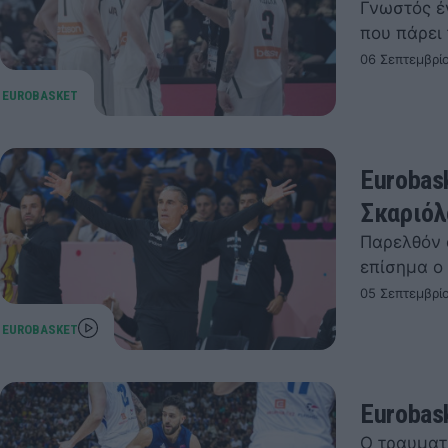
Γνωστός έ
που πάρει 
06 Σεπτεμβρί
Eurobask
Σκαριόλ
Παρελθόν α
επίσημα ο 
05 Σεπτεμβρί
Eurobas
Ο τραυματ