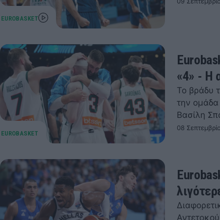
09 Σεπτεμβρί
Eurobas
«4» - Η
Το βράδυ τ
την ομάδα
Βασίλη Σ
08 Σεπτεμβρί
Eurobas
λιγότερ
Διαφορετικ
Αντετοκού