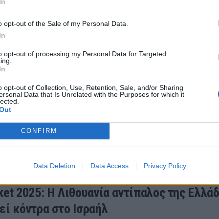
In
 δημοσίευσε την ελληνική σημαία, δείχνοντας το μεγα
ου 2025 11:00
o opt-out of the Sale of my Personal Data.
In
to opt-out of processing my Personal Data for Targeted
ing.
In
et 2025: Λιθουανία - Λετονία 88-79: Πήρε 
o opt-out of Collection, Use, Retention, Sale, and/or Sharing
 και… έκλεισε το «σπίτι» των διοργανωτώ
ersonal Data that Is Unrelated with the Purposes for which it
lected.
α ήταν η νικήτρια στο ντέρμπι της Βαλτικής, επικρατ
Out
Λετονίας στην Ρίγα και έκλεισε θέση για τα προημιτε
CONFIRM
υ 2025 21:11
Data Deletion
Data Access
Privacy Policy
ket 2025: Η Λιθουανία αντίπαλος της Ελλάδ
εί κόντρα στο Ισραήλ