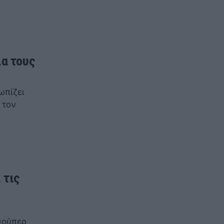
ια τους
ωπίζει
 τον
 τις
σούπερ