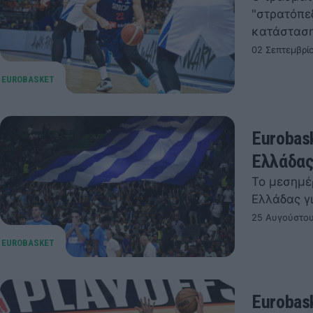
"στρατόπε
κατάσταση
02 Σεπτεμβρί
Eurobas
Ελλάδα
Το μεσημέρ
Ελλάδας γι
25 Αυγούστου
Eurobas