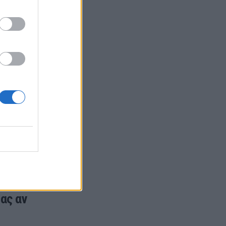
λείο του
το
ν
ώντας
λικά του…
ας αν