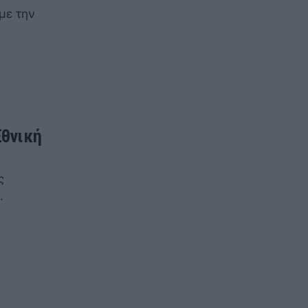
με την
Εθνική
ς
.