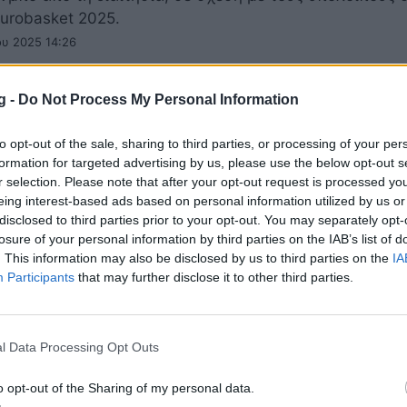
urobasket 2025.
ου 2025 14:26
g -
Do Not Process My Personal Information
ρος Σαμοντούροβ: «Θυμηθείτε το όνομά το
to opt-out of the sale, sharing to third parties, or processing of your per
 αποθέωσε η FIBA στο Eurobasket 2025
formation for targeted advertising by us, please use the below opt-out s
r selection. Please note that after your opt-out request is processed y
Γιάννης Αντετοκούνμπο να χαρακτηρίστηκε από τη FI
eing interest-based ads based on personal information utilized by us or
, όμως ο 20χρονος Αλέξανδρος Σαμοντούροβ έκανε μα
disclosed to third parties prior to your opt-out. You may separately opt-
losure of your personal information by third parties on the IAB’s list of
ου 2025 13:37
. This information may also be disclosed by us to third parties on the
IA
Participants
that may further disclose it to other third parties.
ket 2025: «Ημίθεος» ο Γιάννης Αντετοκούν
l Data Processing Opt Outs
η του «Greek Freak» από FIBA και NBA
o opt-out of the Sharing of my personal data.
 Αντετοκούνμπο μετά την επικράτηση της Εθνικής μας 