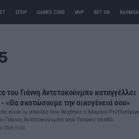
ΕΤ
ΣΠΟΡ
GAMES ΖΟΝΕ
MVP
BET ΟΝ
ΒΑΘΜΟΛ
5
κα του Γιάννη Αντετοκούνμπο καταγγέλλει
 - «Θα σκοτώσουμε την οικογένειά σου»
ές είναι οι απειλές που δέχθηκε η Μαράια Ριντλσπρίγ
ου Γιάννη Αντετοκούνμπο από Τούρκο οπαδό.
υ 2025 11:03