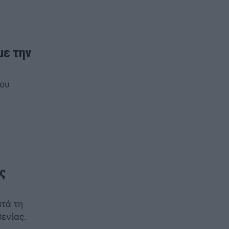
με την
του
ς
ατά τη
βενίας.