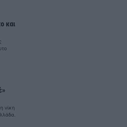
ο και
ς
υτο
έ»
η νίκη
Ελλάδα.