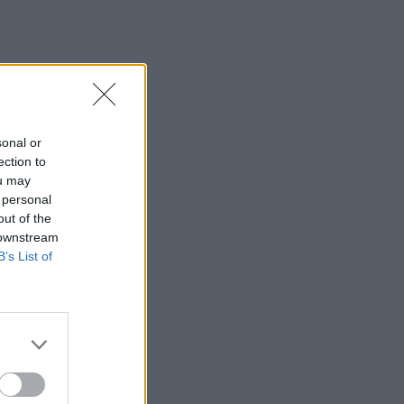
sonal or
ection to
ou may
 personal
out of the
 downstream
B’s List of