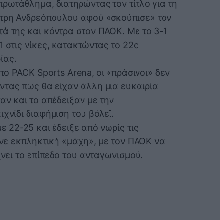
πρωτάθλημα, διατηρώντας τον τίτλο για τη
ήτρη Ανδρεόπουλου αφού «σκούπισε» τον
ά της και κόντρα στον ΠΑΟΚ. Με το 3-1
1 στις νίκες, κατακτώντας το 22ο
ίας.
στο PAOK Sports Arena, οι «πράσινοι» δεν
ντας πως θα είχαν άλλη μια ευκαιρία
αν και το απέδειξαν με την
χνίδι διαφήμιση του βόλεϊ.
ε 22-25 και έδειξε από νωρίς τις
γινε εκπληκτική «μάχη», με τον ΠΑΟΚ να
χνει το επίπεδο του ανταγωνισμού.