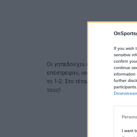
OnSports
If you wish 
sensitive in
confirm you
Οι γηπεδούχοι ήταν μπροστά 20-16
continue se
επέστρεψαν, ισοφάρισαν 23-23 και
information 
further disc
το 1-2. Στο τέταρτο σετ με 20-25 π
participants
τους!
Downstream 
Persona
I want t