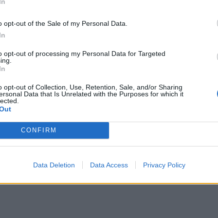
In
o opt-out of the Sale of my Personal Data.
In
to opt-out of processing my Personal Data for Targeted
ing.
In
o opt-out of Collection, Use, Retention, Sale, and/or Sharing
νέκτημα έδρας προηγήθηκαν με 1-0 στο
ersonal Data that Is Unrelated with the Purposes for which it
lected.
 ισοφάρισε σε 1-1 (3-0) στη Θεσσαλονίκη
Out
 δύο επόμενους τελικούς (3-2 στον 3ο και
CONFIRM
20-25)
Data Deletion
Data Access
Privacy Policy