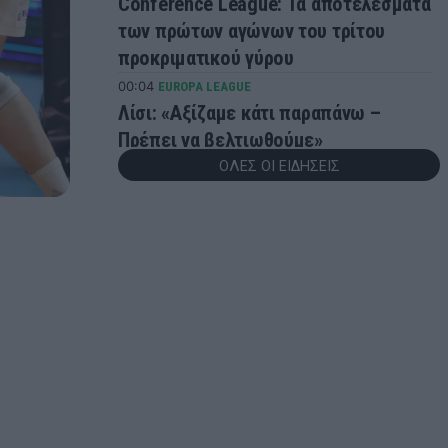
Conference League: Τα αποτελέσματα
των πρώτων αγώνων του τρίτου
προκριματικού γύρου
00:04
EUROPA LEAGUE
Λίσι: «Αξίζαμε κάτι παραπάνω –
Πρέπει να βελτιωθούμε»
ΟΛΕΣ ΟΙ ΕΙΔΗΣΕΙΣ
23:57
EUROPA LEAGUE
Europa League: Τα αποτελέσματα των
πρώτων αγώνων του τρίτου
προκριματικού γύρου
23:56
ONSPORTS
Ελουστόντο: «Είμαστε πεπεισμένοι
ότι η ομάδα μας μπορεί να καταφέρει
κάτι παραπάνω»
23:43
GREEK BASKET LEAGUE
Βίκος Ιωαννίνων: Ανακοίνωσε τον
Άλερικ Φρίμαν