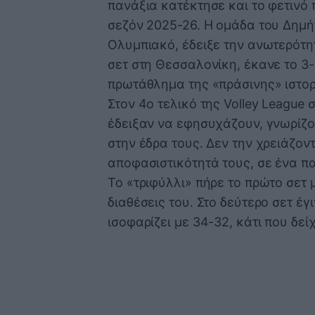
πανάξια κατέκτησε και το φετινό 
σεζόν 2025-26. Η ομάδα του Δημ
Ολυμπιακό, έδειξε την ανωτερότητ
σετ στη Θεσσαλονίκη, έκανε το 3-
πρωτάθλημα της «πράσινης» ιστορ
Στον 4ο τελικό της Volley League 
έδειξαν να εφησυχάζουν, γνωρίζο
στην έδρα τους. Δεν την χρειάζοντ
αποφασιστικότητά τους, σε ένα παι
Το «τριφύλλι» πήρε το πρώτο σετ μ
διαθέσεις του. Στο δεύτερο σετ έ
ισοφαρίζει με 34-32, κάτι που δεί