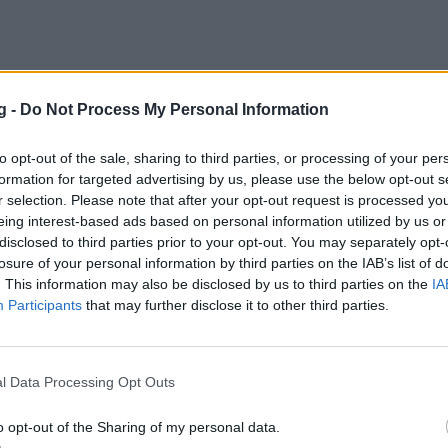
g -
Do Not Process My Personal Information
to opt-out of the sale, sharing to third parties, or processing of your per
formation for targeted advertising by us, please use the below opt-out s
r selection. Please note that after your opt-out request is processed y
 στο τέταρτο σετ, αλλά οι «πράσινοι»
eing interest-based ads based on personal information utilized by us or
 τελικά πήραν το κρίσιμο σετ με 24-26 για
disclosed to third parties prior to your opt-out. You may separately opt-
losure of your personal information by third parties on the IAB’s list of
ανηγύρισαν τη νίκη και μαζί τον 22ο τίτλο
. This information may also be disclosed by us to third parties on the
IA
Participants
that may further disclose it to other third parties.
l Data Processing Opt Outs
o opt-out of the Sharing of my personal data.