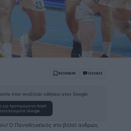
BOOKMARK
ΣΧΟΛΙΑΣΕ
ports όταν αναζητάς ειδήσεις στην Google
 ως προτιμώμενη πηγή
ποτελέσματα Google
του! Ο Παναθηναϊκός στο βόλεϊ ανδρών,