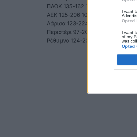
ΠΑΟΚ 135-162 19
I want 
ΑΕΚ 125-206 10
Advertis
Opted 
Λάρισα 123-224 6
Περιστέρι 97-205 6
I want t
of my P
Ρέθυμνο 124-231 4
was col
Opted 