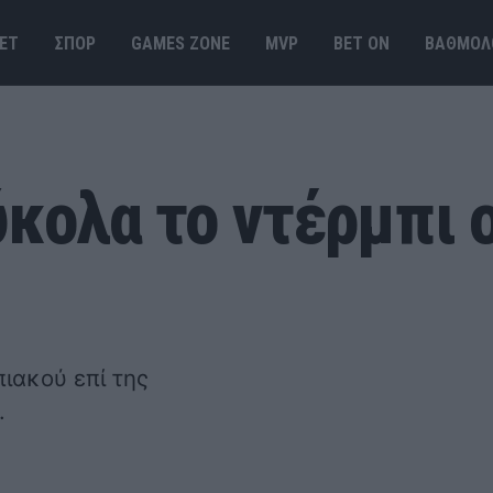
ΕΤ
ΣΠΟΡ
GAMES ΖΟΝΕ
MVP
BET ΟΝ
ΒΑΘΜΟΛ
ύκολα το ντέρμπι 
ιακού επί της
.