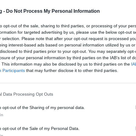
ργο για την 17η αγωνιστική και πλέον
g -
Do Not Process My Personal Information
εβάνς με τη Ματαρό για τα προημιτελικά
to opt-out of the sale, sharing to third parties, or processing of your per
 ημίχρονο και έφτασε ακόμη και στο +8
formation for targeted advertising by us, please use the below opt-out s
r selection. Please note that after your opt-out request is processed y
λε. Η Πρωταθλήτρια Ευρώπης θα κυνηγήσει
eing interest-based ads based on personal information utilized by us or
καθώς είχε ηττηθεί εντός έδρας με 11-9.
disclosed to third parties prior to your opt-out. You may separately opt-
losure of your personal information by third parties on the IAB’s list of
. This information may also be disclosed by us to third parties on the
IA
Participants
that may further disclose it to other third parties.
l Data Processing Opt Outs
o opt-out of the Sharing of my personal data.
In
o opt-out of the Sale of my Personal Data.
In