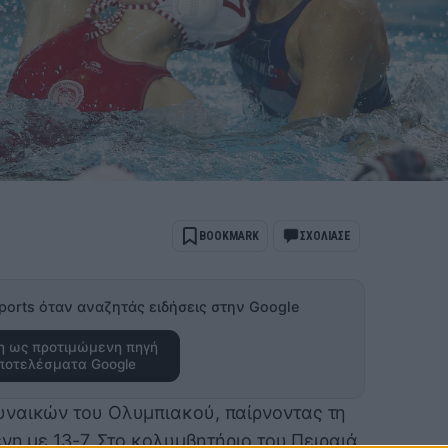
BOOKMARK
ΣΧΟΛΙΑΣΕ
ports όταν αναζητάς ειδήσεις στην Google
 ως προτιμώμενη πηγή
ποτελέσματα Google
υναικών του Ολυμπιακού, παίρνοντας τη
ένη με 13-7. Στο κολυμβητήριο του Πειραιά