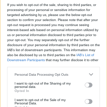
50.23, η Μαρίλεια Δρασίδου 10η στα 100μ. πρόσθιο
If you wish to opt-out of the sale, sharing to third parties, or
processing of your personal or sensitive information for
με 1:11.29 και ο Δανιήλ Γιουρτζίδης 10ος στα 400μ.
targeted advertising by us, please use the below opt-out
μικτή ατομική με 4:29.58.
section to confirm your selection. Please note that after your
opt-out request is processed you may continue seeing
interest-based ads based on personal information utilized by
us or personal information disclosed to third parties prior to
Παιχνίδι από παντού στη Novibet με το
your opt-out. You may separately opt-out of the further
νέο Mobile App
disclosure of your personal information by third parties on the
IAB’s list of downstream participants. This information may
also be disclosed by us to third parties on the
IAB’s List of
Downstream Participants
that may further disclose it to other
third parties.
Personal Data Processing Opt Outs
Άννα Ντουντουνάκη
Μεσογειακοί Αγώνες
I want to opt-out of the Sharing of my
personal data.
Opted In
Μεσογειακοί Αγώνες 2022
Κολύμβηση
I want to opt-out of the Sale of my
Personal Data.
ΚΟΕ
Ανδρέας Βαζαίος
Δημήτρης Μάρκος