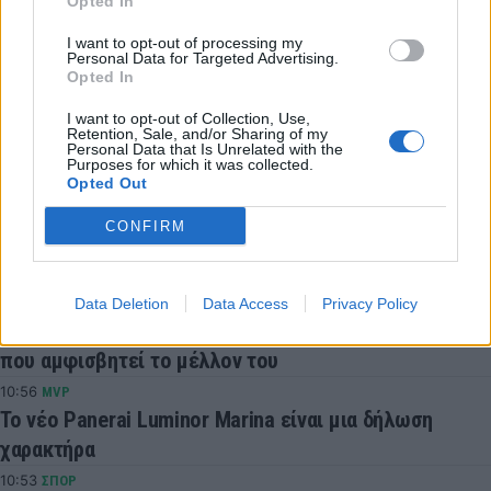
Opted In
I want to opt-out of processing my
COMMENTS
Personal Data for Targeted Advertising.
Opted In
I want to opt-out of Collection, Use,
Συνδεθείτε για να σχολιάσετε
Retention, Sale, and/or Sharing of my
Personal Data that Is Unrelated with the
Purposes for which it was collected.
Opted Out
CONFIRM
LATEST NEWS
11:02
ΠΟΔΟΣΦΑΙΡΟ
Data Deletion
Data Access
Privacy Policy
Μυστήριο με Βινίσιους και Ρεάλ Μαδρίτης - Η κίνηση
που αμφισβητεί το μέλλον του
10:56
MVP
Το νέο Panerai Luminor Marina είναι μια δήλωση
χαρακτήρα
10:53
ΣΠΟΡ