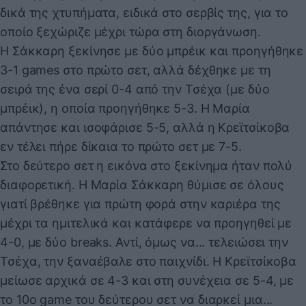
δικά της χτυπήματα, ειδικά στο σερβίς της, για το
οποίο ξεχώριζε μέχρι τώρα στη διοργάνωση.
Η Σάκκαρη ξεκίνησε με δύο μπρέικ και προηγήθηκε
3-1 games στο πρώτο σετ, αλλά δέχθηκε με τη
σειρά της ένα σερί 0-4 από την Τσέχα (με δύο
μπρέικ), η οποία προηγήθηκε 5-3. Η Μαρία
απάντησε και ισοφάρισε 5-5, αλλά η Κρεϊτσίκοβα
εν τέλει πήρε δίκαια το πρώτο σετ με 7-5.
Στο δεύτερο σετ η εικόνα στο ξεκίνημα ήταν πολύ
διαφορετική. Η Μαρία Σάκκαρη θύμισε σε όλους
γιατί βρέθηκε για πρώτη φορά στην καριέρα της
μέχρι τα ημιτελικά και κατάφερε να προηγηθεί με
4-0, με δύο breaks. Αντί, όμως να... τελειώσει την
Τσέχα, την ξαναέβαλε στο παιχνίδι. Η Κρεϊτσίκοβα
μείωσε αρχικά σε 4-3 και στη συνέχεια σε 5-4, με
το 10ο game του δεύτερου σετ να διαρκεί μια...