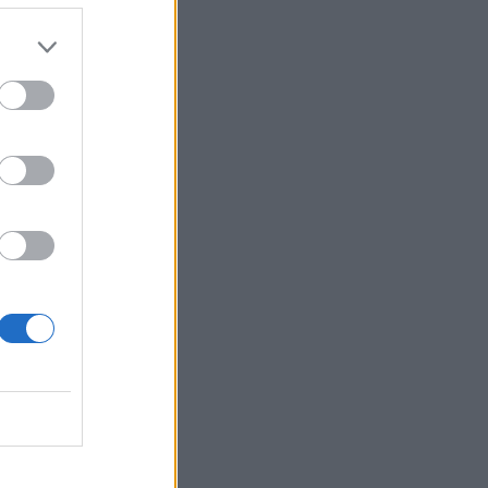
Βίκος Ιωαννίνων: Ανακοίνωσε τον
Άλερικ Φρίμαν
23:24
EUROPA LEAGUE
Άντερλεχτ - ΠΑΟΚ: Η ημέρα και η ώρα
της ρεβάνς στις Βρυξέλλες
23:11
NBA
ΝΒΑ: Οι Σανς έδωσαν τριετή
επέκταση συμβολαίου στον Ντίλον
Μπρουκς έναντι 73 εκατ. δολαρίων
23:06
EUROPA LEAGUE
ΠΑΟΚ - Άντερλεχτ: Τα Highlights του
αγώνα της Τούμπας