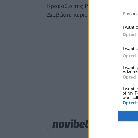
Κρακοβία της Ρωσίας.
Persona
Διαβάστε περισσότερα στο
Cnn.gr
I want t
Opted 
I want t
Opted 
I want 
Advertis
Opted 
I want t
of my P
was col
Opted 
Παιχνίδι από παντού σ