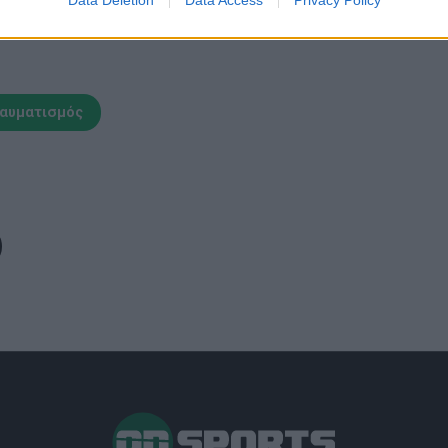
Data Deletion
Data Access
Privacy Policy
ραυματισμός