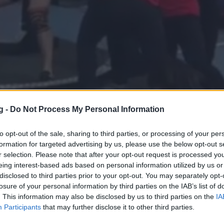
g -
Do Not Process My Personal Information
BOOKMARK
ΣΧΟΛΙΑΣΕ
to opt-out of the sale, sharing to third parties, or processing of your per
formation for targeted advertising by us, please use the below opt-out s
ports όταν αναζητάς ειδήσεις στην Google
r selection. Please note that after your opt-out request is processed y
eing interest-based ads based on personal information utilized by us or
 ως προτιμώμενη πηγή
disclosed to third parties prior to your opt-out. You may separately opt-
ποτελέσματα Google
losure of your personal information by third parties on the IAB’s list of
. This information may also be disclosed by us to third parties on the
IA
α τρομακτικό τραυματισμό στο δεξί του
Participants
that may further disclose it to other third parties.
urasian Championship, που έγινε στην