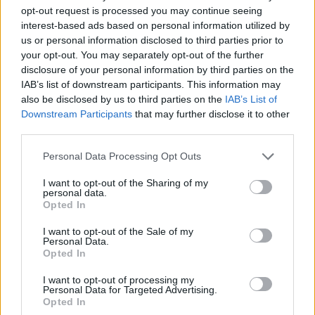
opt-out request is processed you may continue seeing
interest-based ads based on personal information utilized by
us or personal information disclosed to third parties prior to
LATEST NEWS
your opt-out. You may separately opt-out of the further
09:05
OPINION
disclosure of your personal information by third parties on the
Δεν νίκησε και πρέπει να αλλάξει εικόνα στη Σόφια
IAB’s list of downstream participants. This information may
also be disclosed by us to third parties on the
IAB’s List of
για να περάσει!
Downstream Participants
that may further disclose it to other
08:40
MVP
third parties.
Το νέο hypercar της Hennessey μας θυμίζει γιατί
Personal Data Processing Opt Outs
ερωτευτήκαμε τα αυτοκίνητα
I want to opt-out of the Sharing of my
08:15
EUROPA LEAGUE
personal data.
Europa League: Δύσκολο έργο ο ΠΑΟΚ κόντρα στην
Opted In
Άντερλεχτ
I want to opt-out of the Sale of my
06:35
ΕΠΙΚΑΙΡΟΤΗΤΑ
Personal Data.
Opted In
Εξωδικαστικός Μηχανισμός: Ρυθμίσεις άνω των 20
δισ. ολοκληρώθηκαν μέχρι τον Ιούλιο
I want to opt-out of processing my
Personal Data for Targeted Advertising.
03:18
SUPER LEAGUE 2
Opted In