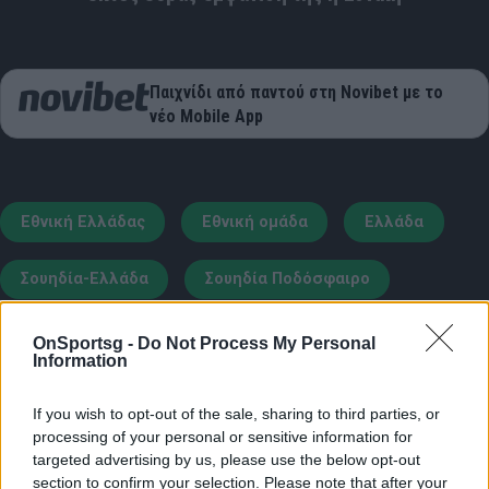
Παιχνίδι από παντού στη Novibet με το
νέο Mobile App
Εθνική Ελλάδας
Εθνική ομάδα
Ελλάδα
Σουηδία-Ελλάδα
Σουηδία Ποδόσφαιρο
OnSportsg -
Do Not Process My Personal
COMMENTS
Information
If you wish to opt-out of the sale, sharing to third parties, or
Συνδεθείτε για να σχολιάσετε
processing of your personal or sensitive information for
targeted advertising by us, please use the below opt-out
section to confirm your selection. Please note that after your