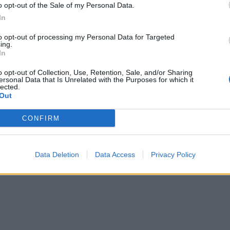
o opt-out of the Sale of my Personal Data.
ύτερους στόχους.
In
 όπως τα είχα σχεδιάσει. Κέρδισα το
επίσης κέρδισα το Κύπελλο Ουγγαρίας
».
to opt-out of processing my Personal Data for Targeted
ing.
In
o opt-out of Collection, Use, Retention, Sale, and/or Sharing
ersonal Data that Is Unrelated with the Purposes for which it
lected.
Out
CONFIRM
Data Deletion
Data Access
Privacy Policy