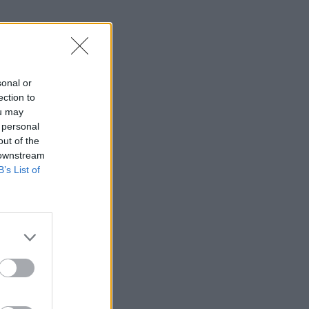
Παναθηναϊκός: Επαγγελματικά
συμβόλαια σε έξι ποδοσφαιριστές
της ακαδημίας
16:05
MVP
sonal or
Μήπως χρειαζόμαστε όλοι λίγο
ection to
«Γκρεγκ Πόποβιτς» στη ζωή μας;
ou may
 personal
15:38
SUPER LEAGUE
out of the
Γιαννούλης: «Επιτέλους είμαι εδώ και
 downstream
δεν βλέπω την ώρα να παίξω
B’s List of
μπροστά στον κόσμο του ΠΑΟΚ»
15:15
EUROLEAGUE
EuroInsiders: «Ο Δημήτρης
Γιαννακόπουλος είναι ένας
αυθεντικός άνθρωπος που κρατά τον
λόγο του»
15:11
MVP