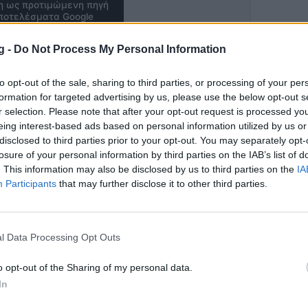
 ως προτιμώμενη πηγή
ποτελέσματα Google
 ακούμπησε από τον ΠΑΟΚ, με τον
g -
Do Not Process My Personal Information
καριέρα του, στην Ουγγαρία και την
to opt-out of the sale, sharing to third parties, or processing of your per
formation for targeted advertising by us, please use the below opt-out s
ε ουγγρικό μέσο, ο πρώην
r selection. Please note that after your opt-out request is processed y
ου Βορρά» μίλησε για τη ρεβάνς με τη
eing interest-based ads based on personal information utilized by us or
disclosed to third parties prior to your opt-out. You may separately opt-
ε την αισιοδοξία του πως η
losure of your personal information by third parties on the IAB’s list of
 το εις βάρος της 2-1.
. This information may also be disclosed by us to third parties on the
IA
πέρασμά του, από την Ελλάδα,
Participants
that may further disclose it to other third parties.
υο ομάδων, πετώντας τα «καρφιά» του,
l Data Processing Opt Outs
ότητα. Έφτασα στην Ουγγαρία
o opt-out of the Sharing of my personal data.
νω περισσότερο. Μου άρεσε να παίζω
In
 ήταν επίσης τέλειο, αλλά η