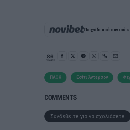
Παιχνίδι από παντού σ
86
SHARES
ΠΑΟΚ
Εσίτι Άντερσον
Φε
COMMENTS
Συνδεθείτε για να σχολιάσετε