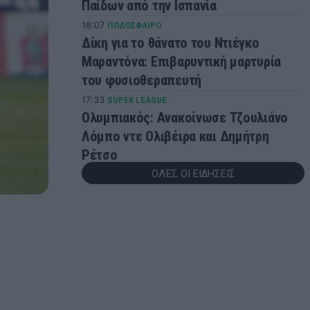
Παίδων από την Ισπανία
18:07
ΠΟΔΟΣΦΑΙΡΟ
Δίκη για το θάνατο του Ντιέγκο
Μαραντόνα: Επιβαρυντική μαρτυρία
του φυσιοθεραπευτή
17:33
SUPER LEAGUE
Ολυμπιακός: Ανακοίνωσε Τζουλιάνο
Λόμπο ντε Ολιβέιρα και Δημήτρη
Ρέτσο
ΟΛΕΣ ΟΙ ΕΙΔΗΣΕΙΣ
17:24
ΠΟΔΟΣΦΑΙΡΟ
«Όχι» της Μάντσεστερ Σίτι στην
πρώτη πρόταση της Μπαρτσελόνα για
Ρόδρι
16:50
EUROLEAGUE
Ο Φρανσίσκο αποθέωσε την κίνηση
της Ζαλγκίρις με τον Έβανς
16:34
SUPER LEAGUE