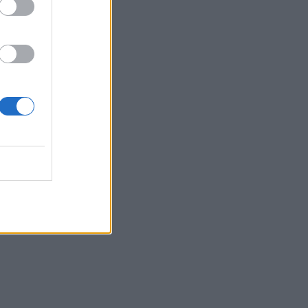
Το «La Casa de Papel» του Ρόδρι
σημαίνει αλλαγή εποχής στη
Μπαρτσελόνα