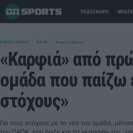
ΠΟΔΟΣΦΑΙΡΟ
ΜΠΑΣΚ
·
·
SUPER LEAGUE
ΠΑΟΚ
Φερεντσβάρος
«Καρφιά» από πρώ
ομάδα που παίζω
στόχους»
Για τους στόχους με τη νέα του ομάδα, μίλη
του ΠΑΟΚ, που έριξε και τα «καρφιά» του, γι