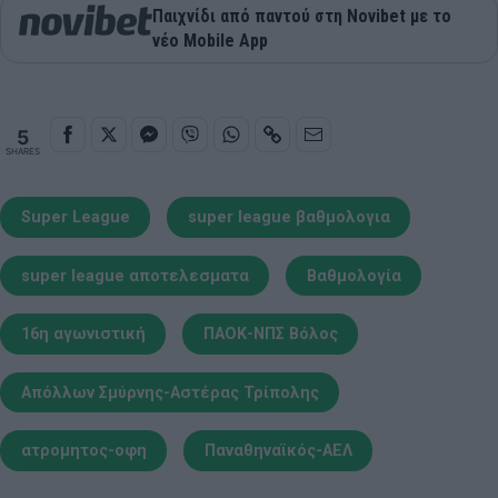
Παιχνίδι από παντού στη Novibet με το
νέο Mobile App
5
SHARES
Super League
super league βαθμολογια
super league αποτελεσματα
Βαθμολογία
16η αγωνιστική
ΠΑΟΚ-ΝΠΣ Βόλος
Απόλλων Σμύρνης-Αστέρας Τρίπολης
ατρομητος-οφη
Παναθηναϊκός-ΑΕΛ