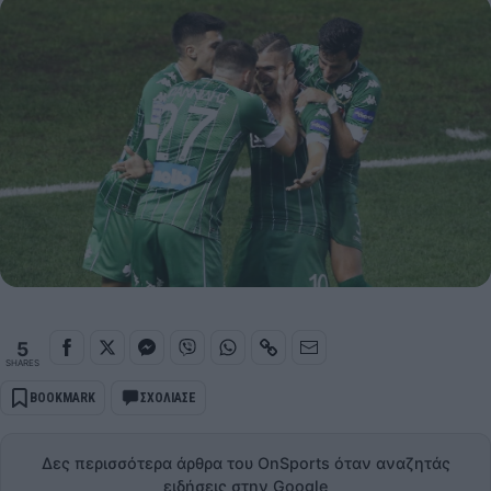
5
SHARES
BOOKMARK
ΣΧΟΛΙΑΣΕ
Δες περισσότερα άρθρα του OnSports όταν αναζητάς
ειδήσεις στην Google