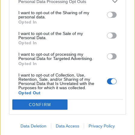
Personal Data Processing Opt Outs
I want to opt-out of the Sharing of my
personal data.
Συνδεθείτε για να σχολιάσετε
Opted In
I want to opt-out of the Sale of my
Personal Data.
Opted In
LATEST NEWS
I want to opt-out of processing my
Personal Data for Targeted Advertising.
Opted In
09:59
CHAMPIONS LEAGUE
Ολυμπιακός: Δηλώνει «παρών» για τη ρεβάνς με τη
I want to opt-out of Collection, Use,
Retention, Sale, and/or Sharing of my
Ναϊμέγκεν ο Έσε
Personal Data that Is Unrelated with the
Purposes for which it was collected.
09:48
ΠΟΔΟΣΦΑΙΡΟ
Opted Out
Ενίσχυση στην άμυνα για τη Λίβερπουλ: «Κλείνει» τον
CONFIRM
Αραούχο από τη Μπαρτσελόνα
09:24
ΠΟΔΟΣΦΑΙΡΟ
Άνοιξε λογαριασμό στην Πορτογαλία ο Κούτσιας (pic)
Data Deletion
Data Access
Privacy Policy
08:59
ΠΟΔΟΣΦΑΙΡΟ