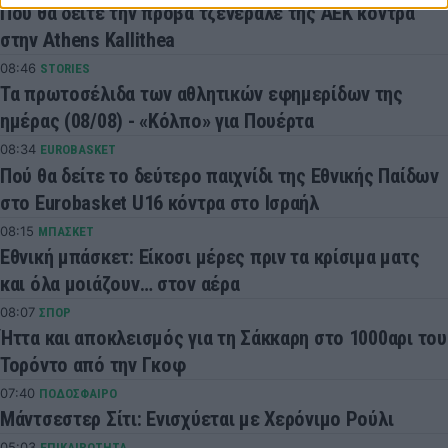
Πού θα δείτε την πρόβα τζενεράλε της ΑΕΚ κόντρα
στην Athens Kallithea
08:46
STORIES
Τα πρωτοσέλιδα των αθλητικών εφημερίδων της
ημέρας (08/08) - «Κόλπο» για Πουέρτα
08:34
EUROBASKET
Πού θα δείτε το δεύτερο παιχνίδι της Εθνικής Παίδων
στο Eurobasket U16 κόντρα στο Ισραήλ
08:15
ΜΠΑΣΚΕΤ
Εθνική μπάσκετ: Είκοσι μέρες πριν τα κρίσιμα ματς
και όλα μοιάζουν… στον αέρα
08:07
ΣΠΟΡ
Ήττα και αποκλεισμός για τη Σάκκαρη στο 1000αρι του
Τορόντο από την Γκοφ
07:40
ΠΟΔΟΣΦΑΙΡΟ
Μάντσεστερ Σίτι: Ενισχύεται με Χερόνιμο Ρούλι
05:03
ΕΠΙΚΑΙΡΟΤΗΤΑ