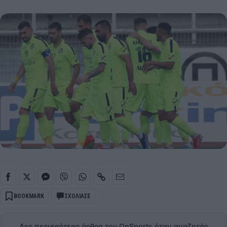
BOOKMARK
ΣΧΟΛΙΑΣΕ
Δες περισσότερα άρθρα του OnSports όταν αναζητάς