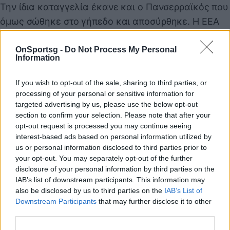
Την ίδια καταγγελία έκανε και ο Πανσερραϊκός που
όμως σώθηκε στο γήπεδο και αποσύρθηκε. Η ΕΕΑ
πάντως κάλεσε σε ακρόαση και τις δύο ομάδες για
την υπόθεση, ενώ θα απολογηθεί και ο Απόλλωνας
OnSportsg -
Do Not Process My Personal
Information
Πόντου.
If you wish to opt-out of the sale, sharing to third parties, or
processing of your personal or sensitive information for
Παιχνίδι από παντού στη Novibet με το
targeted advertising by us, please use the below opt-out
section to confirm your selection. Please note that after your
νέο Mobile App
opt-out request is processed you may continue seeing
interest-based ads based on personal information utilized by
us or personal information disclosed to third parties prior to
your opt-out. You may separately opt-out of the further
disclosure of your personal information by third parties on the
IAB’s list of downstream participants. This information may
also be disclosed by us to third parties on the
IAB’s List of
Super League 2
Απόλλων Λάρισας
Downstream Participants
that may further disclose it to other
third parties.
COMMENTS