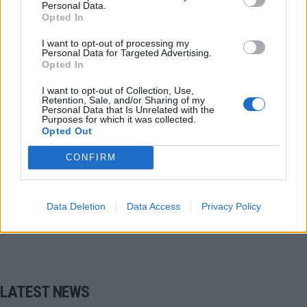
Personal Data.
ΚΥΠΕΛΛΟ ΕΛΛΑΔΑΣ
ΗΜΙΤΕΛΙΚΑ ΚΥΠΕΛΛΟ ΕΛΛΑΔΑΣ
Opted In
I want to opt-out of processing my
Πέρεθ Ρούμπεν
Personal Data for Targeted Advertising.
Opted In
Ζέκα Χοσέ Κάρλος Γκονσάλβες Ροντρίγκες
I want to opt-out of Collection, Use,
Retention, Sale, and/or Sharing of my
Personal Data that Is Unrelated with the
ΠΑΟΚ - ΠΑΝΑΘΗΝΑΪΚΟΣ
Purposes for which it was collected.
Opted Out
CONFIRM
COMMENTS
Data Deletion
Data Access
Privacy Policy
Συνδεθείτε για να σχολιάσετε
LATEST NEWS