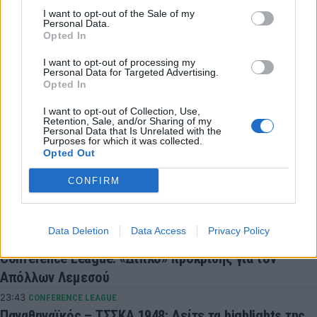
Europa League: Δύσκολη νίκη της Φερεντσβάρος επί
I want to opt-out of the Sale of my
Personal Data.
της Γκόρνικ Ζάμπρζε του Τσιριγώτη - Τα
Opted In
αποτελέσματα
I want to opt-out of processing my
00:01
CONFERENCE LEAGUE
Personal Data for Targeted Advertising.
Νίστρουπ: «Πρέπει παρά την πίεση, να πάρουμε την
Opted In
πρόκριση»
I want to opt-out of Collection, Use,
Retention, Sale, and/or Sharing of my
23:56
CHAMPIONS LEAGUE
Personal Data that Is Unrelated with the
Champions League: Βήμα πρόκρισης για Άαρχους και
Purposes for which it was collected.
Opted Out
Φενέρμπαχτσε - Τα αποτελέσματα της βραδιάς
CONFIRM
23:51
CONFERENCE LEAGUE
Γιάγκουσιτς: «Πρέπει να βελτιωθούμε, έχουμε πέντε
μέρες μπροστά μας»
Data Deletion
Data Access
Privacy Policy
23:49
CONFERENCE LEAGUE
Conference League: «Διπλό» πρόκρισης για τον
Απόλλων Λεμεσού
23:43
CONFERENCE LEAGUE
Παναθηναϊκός – ΤΣΣΚΑ 1948: Δείτε τα highlights της