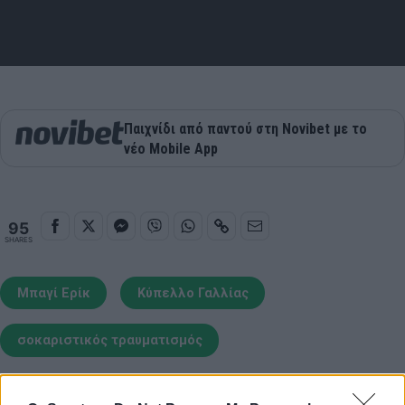
Παιχνίδι από παντού στη Novibet με το
νέο Mobile App
95
SHARES
Μπαγί Ερίκ
Κύπελλο Γαλλίας
σοκαριστικός τραυματισμός
COMMENTS