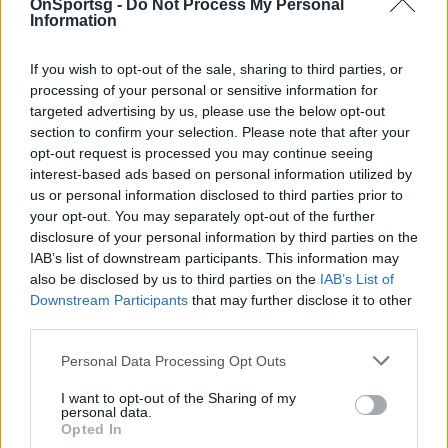
OnSportsg -
Do Not Process My Personal
Information
Συνδεθείτε για να σχολιάσετε
If you wish to opt-out of the sale, sharing to third parties, or
processing of your personal or sensitive information for
targeted advertising by us, please use the below opt-out
section to confirm your selection. Please note that after your
opt-out request is processed you may continue seeing
interest-based ads based on personal information utilized by
LATEST NEWS
us or personal information disclosed to third parties prior to
your opt-out. You may separately opt-out of the further
03:18
SUPER LEAGUE 2
disclosure of your personal information by third parties on the
Στην ΑΕΛ ο Αλμπάνης
IAB’s list of downstream participants. This information may
00:23
CONFERENCE LEAGUE
also be disclosed by us to third parties on the
IAB’s List of
Λιβάι Γκαρσία: «Είμαι ενθουσιασμένος, με έπεισε η
Downstream Participants
that may further disclose it to other
third parties.
φιλοδοξία και το πλάνο»
00:13
CONFERENCE LEAGUE
Personal Data Processing Opt Outs
Πένια: «Να τα δώσουμε όλα για τη νίκη στη ρεβάνς,
I want to opt-out of the Sharing of my
έχουμε πέντε ημέρες να προετοιμαστούμε»
personal data.
Opted In
00:03
EUROPA LEAGUE