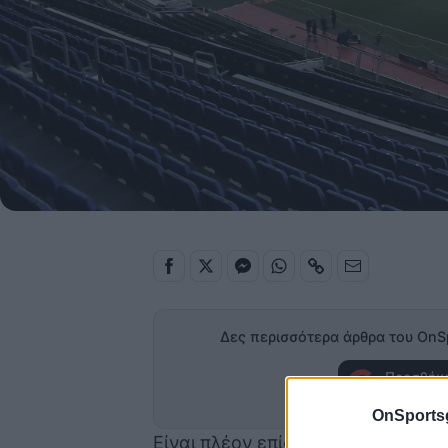
Δες περισσότερα άρθρα του OnS
Προσθήκη
στα α
OnSports
Είναι πλέον επίσημο. Η Μπαρτσελ