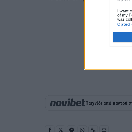
I want t
of my P
was col
Opted 
Παιχνίδι από παντού σ