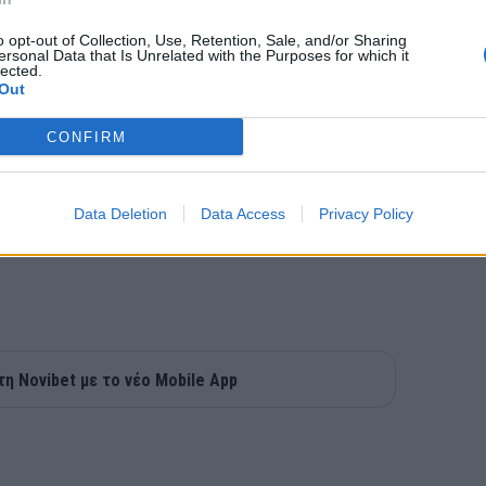
o opt-out of Collection, Use, Retention, Sale, and/or Sharing
ersonal Data that Is Unrelated with the Purposes for which it
lected.
Out
CONFIRM
Data Deletion
Data Access
Privacy Policy
τη Novibet με το νέο Mobile App