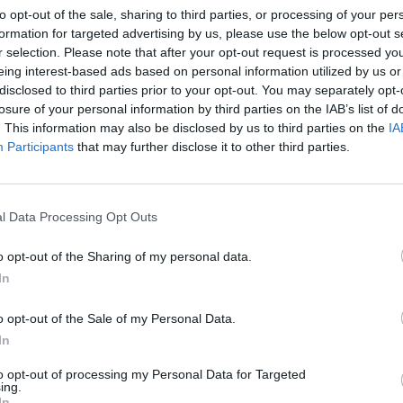
to opt-out of the sale, sharing to third parties, or processing of your per
 Estadi Olímpic Lluís Companys,
formation for targeted advertising by us, please use the below opt-out s
τακομίζοντας προσωρινά από το διάσημο
r selection. Please note that after your opt-out request is processed y
θεατών. Ο λόγος για την προσωρινή
eing interest-based ads based on personal information utilized by us or
disclosed to third parties prior to your opt-out. You may separately opt-
a, το έργο που περιλαμβάνει την
losure of your personal information by third parties on the IAB’s list of
α των Καταλανών.
. This information may also be disclosed by us to third parties on the
IA
φέρει η εφημερίδα της Καταλωνίας Sport,
Participants
that may further disclose it to other third parties.
ον δήμο της Βαρκελώνης σε συνέντευξη
l Data Processing Opt Outs
dio Olímpic Lluís Companys τη σεζόν
γασιών του Espai Barça», δήλωσε ο Ζοάν
o opt-out of the Sharing of my personal data.
In
άζει να αρχίσουν οι εργασίες στο Camp
o opt-out of the Sale of my Personal Data.
ό δεν θα εμποδίσει την πρώτη ομάδα να
In
ός έδρας αγώνες της.
η Μπαρτσελόνα θα πρέπει να μετακομίσει
to opt-out of processing my Personal Data for Targeted
ing.
θούν οι εργασίες.
In