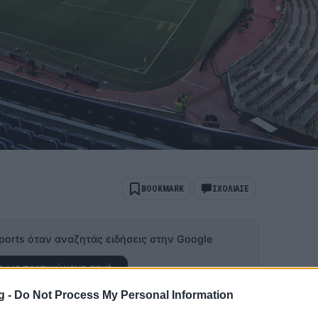
BOOKMARK
ΣΧΟΛΙΑΣΕ
ports όταν αναζητάς ειδήσεις στην Google
 ως προτιμώμενη πηγή
ποτελέσματα Google
g -
Do Not Process My Personal Information
όνα θα έχει ως έδρα την σεζόν 2023/24 το