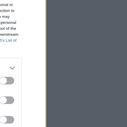
ΠΑΟΚ: Επιτυχημένη η επέμβαση του
sonal or
Γιάννη Σαρρή
ection to
ou may
18:08
ΠΟΔΟΣΦΑΙΡΟ
 personal
Λιονέλ Μέσι: Οι δύσκολοι μήνες, το
out of the
κλάμα στο Μουντιάλ και ο ισχυρός
 downstream
δεσμός πατέρα και γιου
B’s List of
18:04
ΜΠΑΣΚΕΤ
Εθνική Νεανίδων: «Λύγισε» τη
Βουλγαρία και πάει για την 5η θέση
στο EuroBasket U18 Β’ Κατηγορίας
17:34
SUPER LEAGUE
«Σέλτικ, Μάλαγα και Μπέρνλι
παρακολουθούν την περίπτωση του
Τέιλορ»