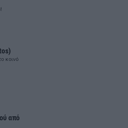
!
tos)
το κοινό
ού από