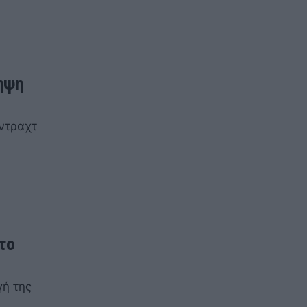
ηψη
ντραχτ
το
γή της