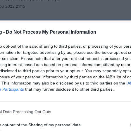
ου 2022 21:15
g -
Do Not Process My Personal Information
την Μπαρτσελόνα - Κινδύνευαν οι θεατές 
to opt-out of the sale, sharing to third parties, or processing of your per
ου» και δεν έκαναν τίποτα!
formation for targeted advertising by us, please use the below opt-out s
r selection. Please note that after your opt-out request is processed y
 σκάνδαλο για τη διοίκηση Μπαρτομέου ξέσπασε στη
eing interest-based ads based on personal information utilized by us or
disclosed to third parties prior to your opt-out. You may separately opt-
 2021 16:30
losure of your personal information by third parties on the IAB’s list of
. This information may also be disclosed by us to third parties on the
IA
Participants
that may further disclose it to other third parties.
λόνα: Παρελθόν ο Μέσι μέχρι και στο σύ
l Data Processing Opt Outs
o opt-out of the Sharing of my personal data.
να: Οι οπαδοί των «μπλαουγκράνα» συνηθίζουν στην