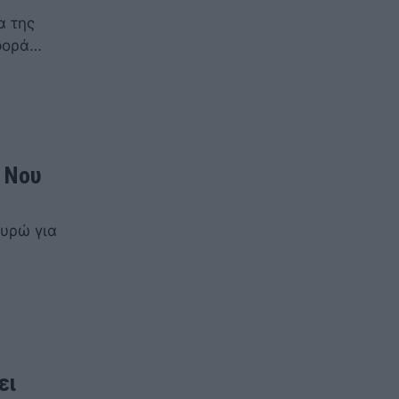
α της
 φορά…
 Νου
ευρώ για
ει