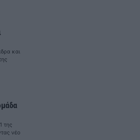
ι
έδρα και
της
ομάδα
1 της
ντας νέο