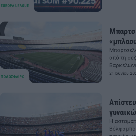
Μπαρτσε
«μπλαου
Μπαρτσελό
από τη σε
Βαρκελών
21 Ιουνίου 20
Απίστευ
γυναικώ
Η ασταμάτ
Βόλφσμπου