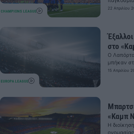
παγκόσμιο
22 Απριλίου 
Έξαλλοι
στο «Κα
Ο Λαπόρτα
μπήκαν στ
15 Απριλίου 2
Μπαρτσε
«Καμπ Ν
Η διοίκησ
ονομασίας 