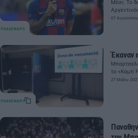
Μέσι: Το δ
Αργεντινό
07 Αυγούστου
Έκαναν 
Μπαρτσελό
το «Καμπ 
27 Μαΐου 202
Παναθην
την Μπα