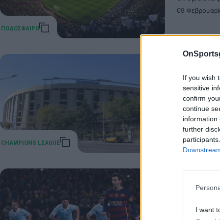
09 Φεβρουαρί
OnSports
Σάλος σ
If you wish 
«Καμπ Ν
sensitive in
confirm you
Ένα ακόμα
continue se
Ισπανία.
information 
14 Οκτωβρίου
further disc
participants
Downstream 
Μπαρτσε
Persona
(Video)
I want t
Μπαρτσελό