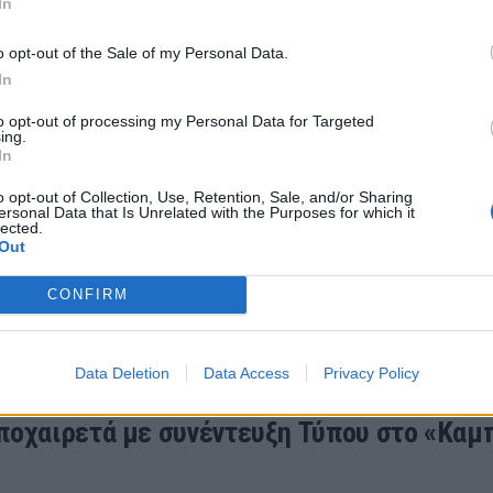
In
υ Αργεντινού, δίνοντας μέχρι και το σύνθημά του σε 
o opt-out of the Sale of my Personal Data.
 2021 22:00
In
to opt-out of processing my Personal Data for Targeted
ing.
In
λόνα: Αποθέωση Μέσι στο 10ο λεπτό! (Vi
o opt-out of Collection, Use, Retention, Sale, and/or Sharing
να: Δεν μπορούν να χωνέψουν οι Καταλανοί πως πλέ
ersonal Data that Is Unrelated with the Purposes for which it
lected.
 σε… άλλες πολιτείες!
Out
 2021 22:15
CONFIRM
Data Deletion
Data Access
Privacy Policy
ποχαιρετά με συνέντευξη Τύπου στο «Καμ