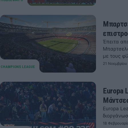
Μπαρτσε
επιστρο
Έπειτα απ
Μπαρτσελό
με τους φ
21 Νοεμβρίου
Europa 
Μάντσεσ
Europa Le
διοργάνωσ
18 Φεβρουαρί