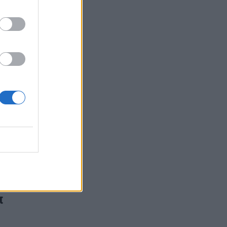
άλλον
deo)
ον ο
π