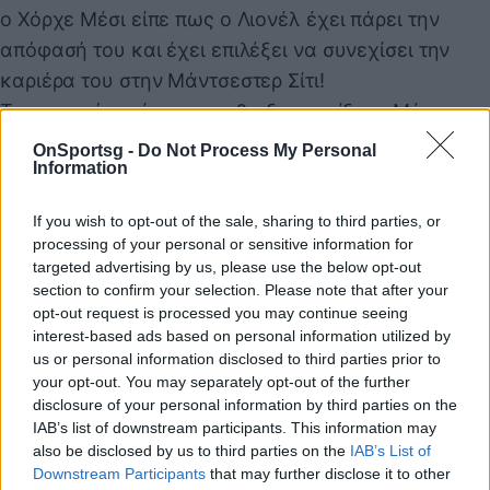
ο Χόρχε Μέσι είπε πως ο Λιονέλ έχει πάρει την
απόφασή του και έχει επιλέξει να συνεχίσει την
καριέρα του στην Μάντσεστερ Σίτι!
Το αν αυτό ισχύει και αν θα ξανασμίξει ο Μέσι με
τον Γκουαρντιόλα θα φανεί στο προσεχές μέλλον.
OnSportsg -
Do Not Process My Personal
Information
Πάντως οι πληροφορίες πως έχει τελειώσει το θέμα
και ο Αργεντινός σούπερ σταρ θα γίνει κάτοικος
If you wish to opt-out of the sale, sharing to third parties, or
Μάντσεστερ, ολοένα και πληθαίνουν!
processing of your personal or sensitive information for
Ανοίγει τα χαρτιά του!
targeted advertising by us, please use the below opt-out
section to confirm your selection. Please note that after your
Κατά τα άλλα, το τέλος στο τεράστιο
opt-out request is processed you may continue seeing
ποδοσφαιρικό… σίριαλ, ίσως να μπει το προσεχές
interest-based ads based on personal information utilized by
διάστημα απ’ τα χείλη του ίδιου του Λιονέλ Μέσι.
us or personal information disclosed to third parties prior to
your opt-out. You may separately opt-out of the further
Δημοσιεύματα στο εξωτερικό τονίζουν πως ο
disclosure of your personal information by third parties on the
Αργεντινός έχει αποφασίσει να παραθέσει
IAB’s list of downstream participants. This information may
συνέντευξη Τύπου στο γήπεδο που μεγαλούργησε:
also be disclosed by us to third parties on the
IAB’s List of
Downstream Participants
that may further disclose it to other
Στο «Καμπ Νου».