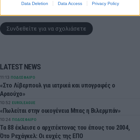
Data Deletion
Data Access
Privacy Policy
COMMENTS
Συνδεθείτε για να σχολιάσετε
LATEST NEWS
11:13
ΠΟΔΟΣΦΑΙΡΟ
«Στο Λίβερπουλ για ιατρικά και υπογραφές ο
Αραούχο»
10:52
EUROLEAGUE
«Πωλείται στην οικογένεια Μπας η Βιλερμπάν»
10:24
ΠΟΔΟΣΦΑΙΡΟ
Τα 88 έκλεισε ο αρχιτέκτονας του έπους του 2004,
Ότο Ρεχάγκελ: Οι ευχές της ΕΠΟ