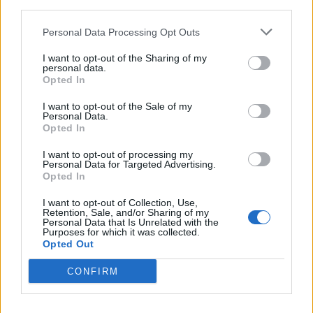
third parties.
Εκεί, θα αναλύσει τους λόγους που τον οδηγούν
μακριά απ’ την Μπαρτσελόνα, ενώ ταυτόχρονα
Personal Data Processing Opt Outs
είναι πιθανό να αποκαλύψει και που θα συνεχίσει
I want to opt-out of the Sharing of my
personal data.
την καριέρα του.
Opted In
I want to opt-out of the Sale of my
Personal Data.
Παιχνίδι από παντού στη Novibet με το
Opted In
νέο Mobile App
I want to opt-out of processing my
Personal Data for Targeted Advertising.
Opted In
I want to opt-out of Collection, Use,
Retention, Sale, and/or Sharing of my
Personal Data that Is Unrelated with the
Purposes for which it was collected.
Opted Out
Μέσι Λιονέλ
Λεονάρντο
L' Equipe
CONFIRM
Καμπ Νου