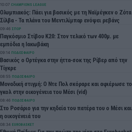
10:07
CHAMPIONS LEAGUE
Ολυμπιακός: Πάει για βασικός με τη Ναϊμέγκεν ο Ζότα
Σίλβα - Τα πλάνα του Μεντιλίμπαρ ενόψει ρεβάνς
09:46
ΣΠΟΡ
Παγκόσμιο Στίβου Κ20: Στον τελικό των 400μ. με
εμπόδια η Ιακωβάκη
09:14
ΠΟΔΟΣΦΑΙΡΟ
Βασικός ο Ορτέγκα στην ήττα-σοκ της Ρίβερ από την
Τίγκρε
08:55
ΠΟΔΟΣΦΑΙΡΟ
Μοναδική στιγμή: Ο Ντε Πολ σκόραρε και αφιέρωσε το
γκολ στην οικογένεια του Μέσι (vid)
08:46
ΠΟΔΟΣΦΑΙΡΟ
Στο Ροσάριο για την κηδεία του πατέρα του ο Μέσι και
η οικογένειά του
08:34
EUROBASKET
Εθνική Παίδων: Για την πρώτη της νίκη στο Eurobasket