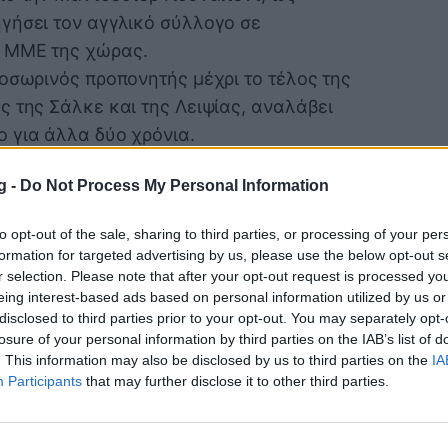
γήσει τον αγγλικό σύλλογο σε
 ΜΜΕ της χώρας.
ροσωρινός προπονητής μέχρι το τέλος της
ς της Σάλκε και της Λειψίας, αναλάβει
 για άλλα δύο χρόνια.
πάγκο της ομάδας, ενώ παραμένει η
g -
Do Not Process My Personal Information
σετίνο. Ο Ρόι Κιν όμως έχει άλλη άποψη:
ροπονητή με ισχυρή προσωπικότητα και
to opt-out of the sale, sharing to third parties, or processing of your per
τός είναι ο κόουτς που πρέπει να
formation for targeted advertising by us, please use the below opt-out s
της σεζόν», δήλωσε σχετικά παλαίμαχος
r selection. Please note that after your opt-out request is processed y
eing interest-based ads based on personal information utilized by us or
».
disclosed to third parties prior to your opt-out. You may separately opt-
losure of your personal information by third parties on the IAB’s list of
. This information may also be disclosed by us to third parties on the
IA
Participants
that may further disclose it to other third parties.