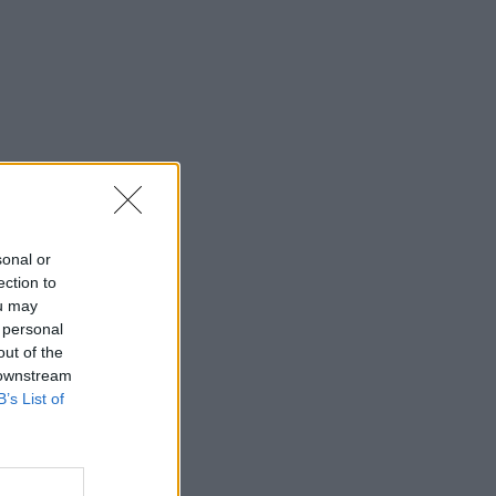
ακαδημίας
18:42
SUPER LEAGUE
ΠΑΟΚ: Επιτυχημένη η επέμβαση του
Γιάννη Σαρρή
18:08
ΠΟΔΟΣΦΑΙΡΟ
Λιονέλ Μέσι: Οι δύσκολοι μήνες, το
κλάμα στο Μουντιάλ και ο ισχυρός
δεσμός πατέρα και γιου
18:04
ΜΠΑΣΚΕΤ
sonal or
Εθνική Νεανίδων: «Λύγισε» τη
ection to
Βουλγαρία και πάει για την 5η θέση
ou may
 personal
στο EuroBasket U18 Β’ Κατηγορίας
out of the
 downstream
B’s List of