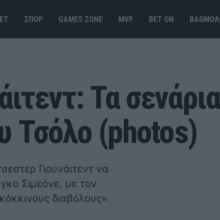
ΕΤ
ΣΠΟΡ
GAMES ΖΟΝΕ
MVP
BET ΟΝ
ΒΑΘΜΟΛ
ιτεντ: Τα σενάρια
υ Τσόλο (photos)
τσεστερ Γιουνάιτεντ να
γκο Σιμεόνε, με τον
«κόκκινους διαβόλους».