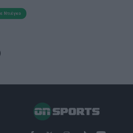
ε Ντιέγκο