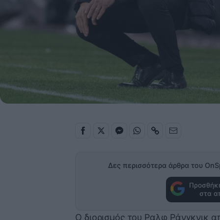
Δες περισσότερα άρθρα του OnS
Προσθήκη
στα α
Ο διορισμός του Ραλφ Ράνγκνικ α