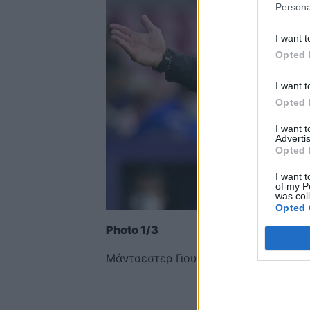
Persona
I want t
Opted 
I want t
Opted 
I want 
Advertis
Opted 
I want t
of my P
was col
Opted 
Photo 1/3
Μάντσεστερ Γιουνάιτεντ: Τα σενάρια 