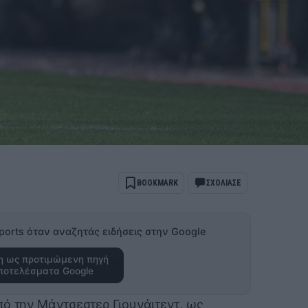
BOOKMARK
ΣΧΟΛΙΑΣΕ
ports όταν αναζητάς ειδήσεις στην Google
 ως προτιμώμενη πηγή
ποτελέσματα Google
πό την Μάντσεστερ Γιουνάιτεντ, ως