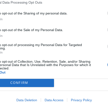
l Data Processing Opt Outs
o opt-out of the Sharing of my personal data.
In
o opt-out of the Sale of my Personal Data.
In
to opt-out of processing my Personal Data for Targeted
ing.
In
o opt-out of Collection, Use, Retention, Sale, and/or Sharing
ersonal Data that Is Unrelated with the Purposes for which it
lected.
Out
CONFIRM
για Σιμεόνε και ο «οπαδός» του Τσόλο (photos)
Data Deletion
Data Access
Privacy Policy