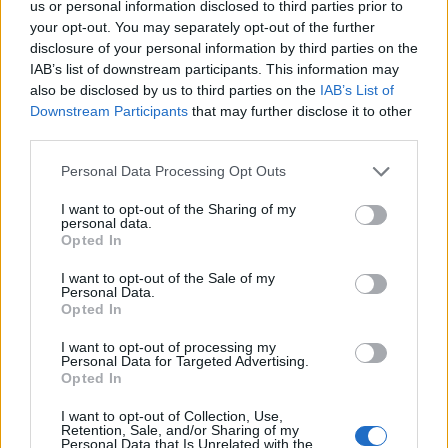
us or personal information disclosed to third parties prior to
Παιχνίδι από παντού στη Novibet με το
your opt-out. You may separately opt-out of the further
νέο Mobile App
disclosure of your personal information by third parties on the
IAB’s list of downstream participants. This information may
also be disclosed by us to third parties on the
IAB’s List of
Downstream Participants
that may further disclose it to other
third parties.
Personal Data Processing Opt Outs
Serie A
Μοράτα Αλβάρο
Καμπιονάτο
I want to opt-out of the Sharing of my
personal data.
Ιταλία Ποδόσφαιρο
Opted In
I want to opt-out of the Sale of my
Personal Data.
COMMENTS
Opted In
I want to opt-out of processing my
Personal Data for Targeted Advertising.
Συνδεθείτε για να σχολιάσετε
Opted In
I want to opt-out of Collection, Use,
Retention, Sale, and/or Sharing of my
Personal Data that Is Unrelated with the