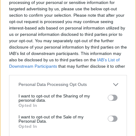
επομένης ημέρας της κοινοποιήσεως της παρούσας
processing of your personal or sensitive information for
targeted advertising by us, please use the below opt-out
αποφάσεως.
section to confirm your selection. Please note that after your
Επιβάλλει στην Π.Α.Ε. ΑΠΟΛΛΩΝ ΠΟΝΤΟΥ, μέχρι
opt-out request is processed you may continue seeing
την πλήρη και ολοσχερή εξόφληση του Αναστάσιου
interest-based ads based on personal information utilized by
us or personal information disclosed to third parties prior to
ΔΗΜΗΤΡΙΑΔΗ του Κωνσταντίνου, επαγγελματία
your opt-out. You may separately opt-out of the further
ποδοσφαιριστή, κατά τα διαλαμβανόμενα στο
disclosure of your personal information by third parties on the
διατακτικό της 179/2020 τελεσίδικης απόφασης της
IAB’s list of downstream participants. This information may
also be disclosed by us to third parties on the
IAB’s List of
Α΄ Ε.Ε.Ο.Δ./Ε.Π.Ο., την ποινή της αφαίρεσης τριών
Downstream Participants
that may further disclose it to other
(3) βαθμών από τον βαθμολογικό πίνακα του
third parties.
πρωταθλήματος που αγωνίζεται, εντός προθεσμίας
Personal Data Processing Opt Outs
τριών (3) εργάσιμων ημερών από την επόμενη
ημέρα της κοινοποίησης της παρούσας.
I want to opt-out of the Sharing of my
personal data.
Επιβάλλει στην Π.Α.Ε. ΠΑΝΙΩΝΙΟΣ Γ.Σ.Σ., μέχρι την
Opted In
πλήρη και ολοσχερή εξόφληση του Μιχαήλ-
I want to opt-out of the Sale of my
Personal Data.
Άγγελου Πινιώτη του Κωνσταντίνου, επαγγελματία
Opted In
ποδοσφαιριστή, κατά τα διαλαμβανόμενα στο