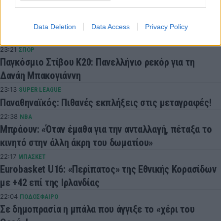
Αγγλία: Κατηγορείται για επίθεση ο Άιβαν Τόνεϊ
23:47
GREEK BASKET LEAGUE
Data Deletion
Data Access
Privacy Policy
Δόξα Λευκάδας: Ενίσχυση με Τζος Σάρμα
23:21
ΣΠΟΡ
Παγκόσμιο Στίβου Κ20: Πανελλήνιο ρεκόρ για τη
Δανάη Μπακογιάννη
23:13
SUPER LEAGUE
Παναθηναϊκός: Πιθανές εκπλήξεις στις μεταγραφές!
22:38
NBA
Μπράουν: «Όταν έμαθα για την ανταλλαγή, πέταξα το
κινητό στην άλλη άκρη του δωματίου»
22:17
ΜΠΑΣΚΕΤ
Eurobasket U16: «Περίπατος» της Εθνικής Κορασίδων
με +42 επί της Ιρλανδίας
22:04
ΠΟΔΟΣΦΑΙΡΟ
Σε δημοπρασία η μπάλα που άγγιξε το «χέρι του