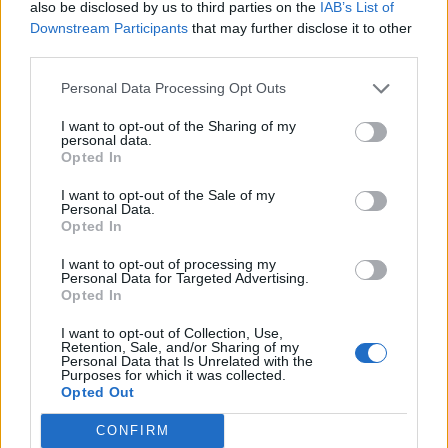
also be disclosed by us to third parties on the
IAB’s List of
Μέσι Λιονέλ
Downstream Participants
that may further disclose it to other
third parties.
Παγκόσμιο Κύπελλο Ποδοσφαίρου 2026
Personal Data Processing Opt Outs
I want to opt-out of the Sharing of my
COMMENTS
personal data.
Opted In
I want to opt-out of the Sale of my
Συνδεθείτε για να σχολιάσετε
Personal Data.
Opted In
I want to opt-out of processing my
Personal Data for Targeted Advertising.
Opted In
LATEST NEWS
I want to opt-out of Collection, Use,
Retention, Sale, and/or Sharing of my
05:03
ΕΠΙΚΑΙΡΟΤΗΤΑ
Personal Data that Is Unrelated with the
Purposes for which it was collected.
Πληρωμές 33,58 εκατ. ευρώ σε 67.746 αγρότες για
Opted Out
λιπάσματα – Άρχισε η ενίσχυση του 15%
CONFIRM
02:17
ΠΟΔΟΣΦΑΙΡΟ