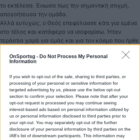
το εκτέλεσα. Ένιωσα πως την σημαντική στιγμή,
απογοήτευσα την ομάδα.
Αλλά ευτυχώς, ο Θεός επεφύλασσε κάτι για εμένα
στο τέλος και κατάφερα να ισοφαρίσω. Ήταν
τεράστια χαρά για εμάς και για τον κόσμο που ήρθε
για εμάς ξανά. Αποδεικνύουν κάθε μέρα τι σημαίνει
OnSportsg -
Do Not Process My Personal
να είσαι Αργεντινός”.
Information
Ο ΜΕΣΙ ΞΕΠΕΡΑΣΕ ΤΟΝ ΜΑΡΑΝΤΟΝΑ
If you wish to opt-out of the sale, sharing to third parties, or
processing of your personal or sensitive information for
targeted advertising by us, please use the below opt-out
Παιχνίδι από παντού στη Novibet με το
section to confirm your selection. Please note that after your
νέο Mobile App
opt-out request is processed you may continue seeing
interest-based ads based on personal information utilized by
us or personal information disclosed to third parties prior to
your opt-out. You may separately opt-out of the further
disclosure of your personal information by third parties on the
IAB’s list of downstream participants. This information may