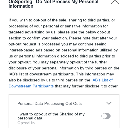
OnSportsg -
Do Not Process My Personal
Information
Το Ομοσπονδιακό Δικαστήριο του Καναδά έκρινε
ότι οι αρμόδιες αρχές ενήργησαν εντός του νομικού
If you wish to opt-out of the sale, sharing to third parties, or
πλαισίου, απορρίπτοντας το αίτημα του
processing of your personal or sensitive information for
ποδοσφαιριστή. Στο σκεπτικό της απόφασης
targeted advertising by us, please use the below opt-out
section to confirm your selection. Please note that after your
επισημάνθηκε ότι η σχετική νομοθεσία δεν απαιτεί
opt-out request is processed you may continue seeing
τελεσίδικη καταδίκη προκειμένου να ληφθούν
interest-based ads based on personal information utilized by
υπόψη συγκεκριμένα στοιχεία κατά την αξιολόγηση
us or personal information disclosed to third parties prior to
your opt-out. You may separately opt-out of the further
μιας αίτησης εισόδου στη χώρα.
disclosure of your personal information by third parties on the
Παρά την εξέλιξη αυτή, ο διεθνής μέσος παραμένει
IAB’s list of downstream participants. This information may
διαθέσιμος για τα επόμενα παιχνίδια της Γκάνας
also be disclosed by us to third parties on the
IAB’s List of
Downstream Participants
that may further disclose it to other
στον όμιλο, απέναντι σε Αγγλία και Κροατία, τα
third parties.
οποία θα διεξαχθούν επί αμερικανικού εδάφους.
Η δικαστική διαδικασία που τον αφορά στο
Personal Data Processing Opt Outs
Ηνωμένο Βασίλειο αναμένεται να συνεχιστεί το
I want to opt-out of the Sharing of my
personal data.
επόμενο διάστημα.
Opted In