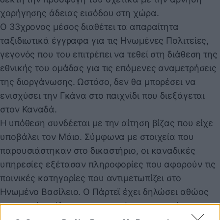
χορήγησης άδειας εισόδου στη χώρα.
Ο 33χρονος μέσος διαθέτει τα απαραίτητα
ταξιδιωτικά έγγραφα για τις Ηνωμένες Πολιτείες,
γεγονός που του επιτρέπει να τεθεί στη διάθεση της
εθνικής του ομάδας για τις επόμενες αναμετρήσεις
της διοργάνωσης. Ωστόσο, δεν θα μπορέσει να
ενισχύσει την Γκάνα στο παιχνίδι που διεξάγεται
στον Καναδά.
Η υπόθεση συνδέεται με την αίτηση βίζας που είχε
υποβάλει τον Μάιο. Σύμφωνα με στοιχεία που
παρουσιάστηκαν στο δικαστήριο, οι καναδικές
υπηρεσίες εξέτασαν πληροφορίες που αφορούν τις
ποινικές κατηγορίες που αντιμετωπίζει στο
Ηνωμένο Βασίλειο. Ο Πάρτεϊ έχει δηλώσει αθώος
και αρνείται όλες τις κατηγορίες που του έχουν
αποδοθεί.