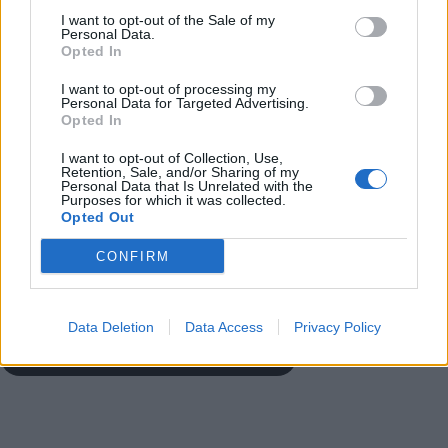
I want to opt-out of the Sale of my
Personal Data.
Παιχνίδι από παντού στη Novibet με το
Opted In
νέο Mobile App
I want to opt-out of processing my
Personal Data for Targeted Advertising.
Opted In
I want to opt-out of Collection, Use,
Retention, Sale, and/or Sharing of my
Personal Data that Is Unrelated with the
Purposes for which it was collected.
Opted Out
ΜΟΥΝΤΙΑΛ 2026
Γκάνα
Παρτέι Τόμας
CONFIRM
COMMENTS
Data Deletion
Data Access
Privacy Policy
Συνδεθείτε για να σχολιάσετε